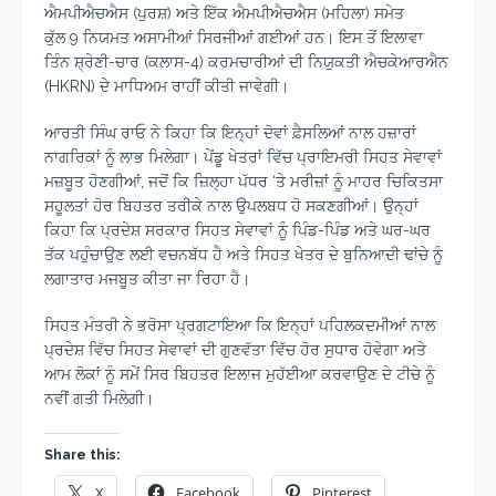
ਐਮਪੀਐਚਐਸ (ਪੁਰਸ਼) ਅਤੇ ਇੱਕ ਐਮਪੀਐਚਐਸ (ਮਹਿਲਾ) ਸਮੇਤ
ਕੁੱਲ 9 ਨਿਯਮਤ ਅਸਾਮੀਆਂ ਸਿਰਜੀਆਂ ਗਈਆਂ ਹਨ। ਇਸ ਤੋਂ ਇਲਾਵਾ
ਤਿੰਨ ਸ਼੍ਰੇਣੀ-ਚਾਰ (ਕਲਾਸ-4) ਕਰਮਚਾਰੀਆਂ ਦੀ ਨਿਯੁਕਤੀ ਐਚਕੇਆਰਐਨ
(HKRN) ਦੇ ਮਾਧਿਅਮ ਰਾਹੀਂ ਕੀਤੀ ਜਾਵੇਗੀ।
ਆਰਤੀ ਸਿੰਘ ਰਾਓ ਨੇ ਕਿਹਾ ਕਿ ਇਨ੍ਹਾਂ ਦੋਵਾਂ ਫ਼ੈਸਲਿਆਂ ਨਾਲ ਹਜ਼ਾਰਾਂ
ਨਾਗਰਿਕਾਂ ਨੂੰ ਲਾਭ ਮਿਲੇਗਾ। ਪੇਂਡੂ ਖੇਤਰਾਂ ਵਿੱਚ ਪ੍ਰਾਇਮਰੀ ਸਿਹਤ ਸੇਵਾਵਾਂ
ਮਜ਼ਬੂਤ ਹੋਣਗੀਆਂ, ਜਦੋਂ ਕਿ ਜ਼ਿਲ੍ਹਾ ਪੱਧਰ ‘ਤੇ ਮਰੀਜ਼ਾਂ ਨੂੰ ਮਾਹਰ ਚਿਕਿਤਸਾ
ਸਹੂਲਤਾਂ ਹੋਰ ਬਿਹਤਰ ਤਰੀਕੇ ਨਾਲ ਉਪਲਬਧ ਹੋ ਸਕਣਗੀਆਂ। ਉਨ੍ਹਾਂ
ਕਿਹਾ ਕਿ ਪ੍ਰਦੇਸ਼ ਸਰਕਾਰ ਸਿਹਤ ਸੇਵਾਵਾਂ ਨੂੰ ਪਿੰਡ-ਪਿੰਡ ਅਤੇ ਘਰ-ਘਰ
ਤੱਕ ਪਹੁੰਚਾਉਣ ਲਈ ਵਚਨਬੱਧ ਹੈ ਅਤੇ ਸਿਹਤ ਖੇਤਰ ਦੇ ਬੁਨਿਆਦੀ ਢਾਂਚੇ ਨੂੰ
ਲਗਾਤਾਰ ਮਜਬੂਤ ਕੀਤਾ ਜਾ ਰਿਹਾ ਹੈ।
ਸਿਹਤ ਮੰਤਰੀ ਨੇ ਭਰੋਸਾ ਪ੍ਰਗਟਾਇਆ ਕਿ ਇਨ੍ਹਾਂ ਪਹਿਲਕਦਮੀਆਂ ਨਾਲ
ਪ੍ਰਦੇਸ਼ ਵਿੱਚ ਸਿਹਤ ਸੇਵਾਵਾਂ ਦੀ ਗੁਣਵੱਤਾ ਵਿੱਚ ਹੋਰ ਸੁਧਾਰ ਹੋਵੇਗਾ ਅਤੇ
ਆਮ ਲੋਕਾਂ ਨੂੰ ਸਮੇਂ ਸਿਰ ਬਿਹਤਰ ਇਲਾਜ ਮੁਹੱਈਆ ਕਰਵਾਉਣ ਦੇ ਟੀਚੇ ਨੂੰ
ਨਵੀਂ ਗਤੀ ਮਿਲੇਗੀ।
Share this:
X
Facebook
Pinterest