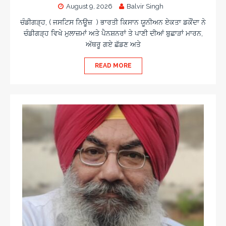
August 9, 2026
Balvir Singh
ਚੰਡੀਗੜ੍ਹ, ( ਜਸਟਿਸ ਨਿਊਜ਼ ) ਭਾਰਤੀ ਕਿਸਾਨ ਯੂਨੀਅਨ ਏਕਤਾ ਡਕੌਂਦਾ ਨੇ
ਚੰਡੀਗੜ੍ਹ ਵਿਖੇ ਮੁਲਾਜ਼ਮਾਂ ਅਤੇ ਪੈਨਸ਼ਨਰਾਂ ਤੇ ਪਾਣੀ ਦੀਆਂ ਬੁਛਾੜਾਂ ਮਾਰਨ,
ਅੱਥਰੂ ਗਏ ਛੱਡਣ ਅਤੇ
READ MORE