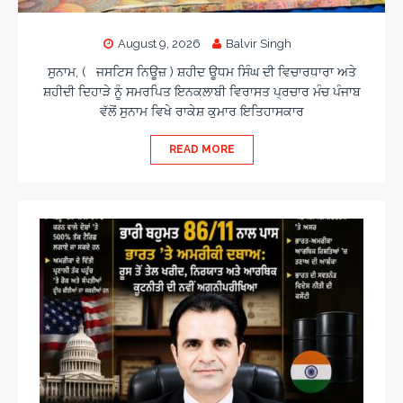
c
s
o
n
c
a
a
i
o
r
m
August 9, 2026
Balvir Singh
s
n
e
e
i
o
ਸੁਨਾਮ, ( ਜਸਟਿਸ ਨਿਊਜ਼ ) ਸ਼ਹੀਦ ਊਧਮ ਸਿੰਘ ਦੀ ਵਿਚਾਰਧਾਰਾ ਅਤੇ
w
n
ਸ਼ਹੀਦੀ ਦਿਹਾੜੇ ਨੂੰ ਸਮਰਪਿਤ ਇਨਕਲਾਬੀ ਵਿਰਾਸਤ ਪ੍ਰਚਾਰ ਮੰਚ ਪੰਜਾਬ
a
o
ਵੱਲੋਂ ਸੁਨਾਮ ਵਿਖੇ ਰਾਕੇਸ਼ ਕੁਮਾਰ ਇਤਿਹਾਸਕਾਰ
r
d
READ MORE
s