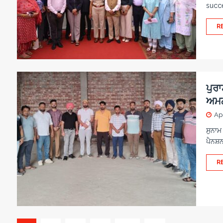
succe
R
ਪੁਰਾ
ਅਮਨ
Apr
ਸੁਨਾਮ
ਪੈਨਸ਼
R