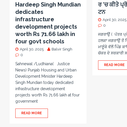
Hardeep Singh Mundian
ਰ ’ਚ ਕੀਤੇ ਪ੍
dedicates
ਟਨ
infrastructure
April 30, 2025
development projects
0
worth Rs 71.66 lakh in
ਜਗਰਾਉਂ ( ਪੱਤਰ ਪ
four govt schools
ਹਲਕਾ ਜਗਰਾਉਂ ਤੋਂ
ਮਾਣੂੰਕੇ ਵੱਲੋਂ ਪਿੰਡ ਕ
April 30, 2025
Balvir Singh
ਚੱਕਰ ਦੇ ਸਰਕਾਰੀ ਸ
0
Sahnewal /Ludhiana( Justice
READ MORE
News) Punjab Housing and Urban
Development Minister Hardeep
Singh Mundian today dedicated
infrastructure development
projects worth Rs 71.66 lakh at four
government
READ MORE