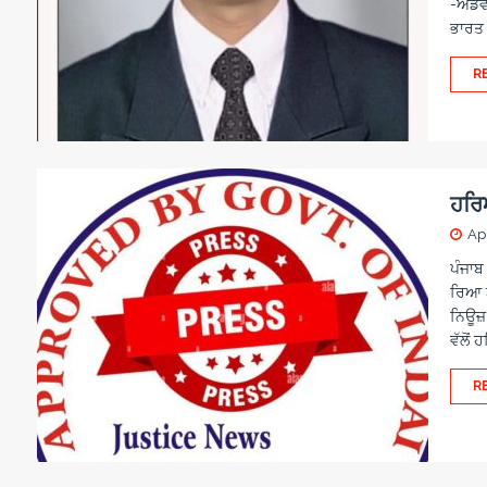
-ਐਡਵੋ
ਭਾਰਤ ਦ
R
ਹਰਿ
Apr
ਪੰਜਾਬ 
ਰਿਆ ਬ
ਨਿਊਜ਼
ਵੱਲੋਂ 
R