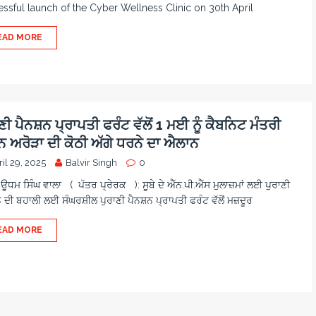
ssful launch of the Cyber Wellness Clinic on 30th April
EAD MORE
ਣੀ ਪੈਨਸ਼ਨ ਪ੍ਰਾਪਤੀ ਫਰੰਟ ਵੱਲੋਂ 1 ਮਈ ਨੂੰ ਕੈਬਨਿਟ ਮੰਤਰੀ
 ਅਰੋੜਾ ਦੀ ਕੋਠੀ ਅੱਗੇ ਧਰਨੇ ਦਾ ਐਲਾਨ
il 29, 2025
Balvir Singh
0
 ਊਧਮ ਸਿੰਘ ਵਾਲਾ ( ਪੱਤਰ ਪ੍ਰੇਰਕ ): ਸੂਬੇ ਦੇ ਐੱਨ.ਪੀ.ਐੱਸ ਮੁਲਾਜ਼ਮਾਂ ਲਈ ਪੁਰਾਣੀ
ਨ ਦੀ ਬਹਾਲੀ ਲਈ ਸੰਘਰਸ਼ੀਲ ਪੁਰਾਣੀ ਪੈਨਸ਼ਨ ਪ੍ਰਾਪਤੀ ਫਰੰਟ ਵੱਲੋਂ ਮਜ਼ਦੂਰ
EAD MORE