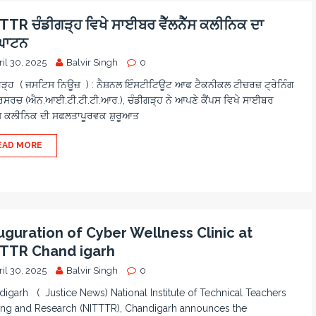
TTR ਚੰਡੀਗੜ੍ਹ ਵਿਖੇ ਸਾਈਬਰ ਵੈੱਲਨੈੱਸ ਕਲੀਨਿਕ ਦਾ
ਘਾਟਨ
il 30, 2025
Balvir Singh
0
ੜ੍ਹ ( ਜਸਟਿਸ ਨਿਊਜ਼ ) : ਨੈਸ਼ਨਲ ਇੰਸਟੀਟਿਊਟ ਆਫ ਟੈਕਨੀਕਲ ਟੀਚਰਜ਼ ਟ੍ਰੇਨਿੰਗ
ਿਸਰਚ (ਐਨ.ਆਈ.ਟੀ.ਟੀ.ਟੀ.ਆਰ.), ਚੰਡੀਗੜ੍ਹ ਨੇ ਆਪਣੇ ਕੈਂਪਸ ਵਿਖੇ ਸਾਈਬਰ
ੈੱਸ ਕਲੀਨਿਕ ਦੀ ਸਫਲਤਾਪੂਰਵਕ ਸ਼ੁਰੂਆਤ
EAD MORE
uguration of Cyber Wellness Clinic at
TTR Chand igarh
il 30, 2025
Balvir Singh
0
igarh ( Justice News) National Institute of Technical Teachers
ing and Research (NITTTR), Chandigarh announces the