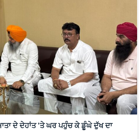
 ਦੇ ਦੇਹਾਂਤ ‘ਤੇ ਘਰ ਪਹੁੰਚ ਕੇ ਡੂੰਘੇ ਦੁੱਖ ਦਾ