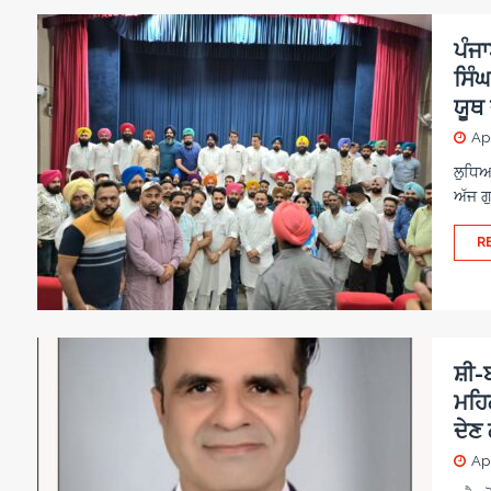
ਪੰਜ
ਸਿੰਘ
ਯੂਥ 
Apr
ਲੁਧਿਆ
ਅੱਜ ਗ
R
ਸ਼ੀ
ਮਹਿ
ਦੇਣ
Apr