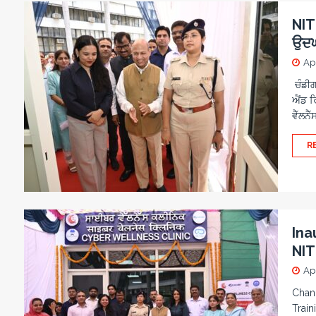
NIT
ਉਦ
Apr
ਚੰਡੀਗ
ਐਂਡ ਰ
ਵੈੱਲਨ
R
Ina
NIT
Apr
Chand
Train