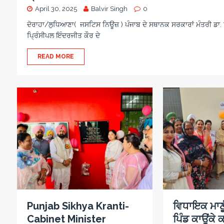
April 30, 2025
Balvir Singh
0
ਦੋਰਾਹਾ/ਲੁਧਿਆਣਾ( ਜਸਟਿਸ ਨਿਊਜ਼ ) ਪੰਜਾਬ ਦੇ ਸਥਾਨਕ ਸਰਕਾਰਾਂ ਮੰਤਰੀ ਡਾ. ਰ
ਪ੍ਰਿੰਸੀਪਲ ਇੰਦਰਜੀਤ ਕੌਰ ਦੇ
READ MORE
Punjab Sikhya Kranti-
ਵਿਧਾਇਕ ਮਾਣੂੰ
Cabinet Minister
ਪਿੰਡ ਕਾਉਂਕੇ ਕ