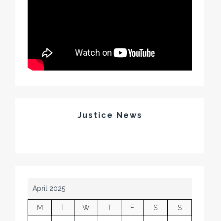
Justice News
April 2025
M
T
W
T
F
S
S