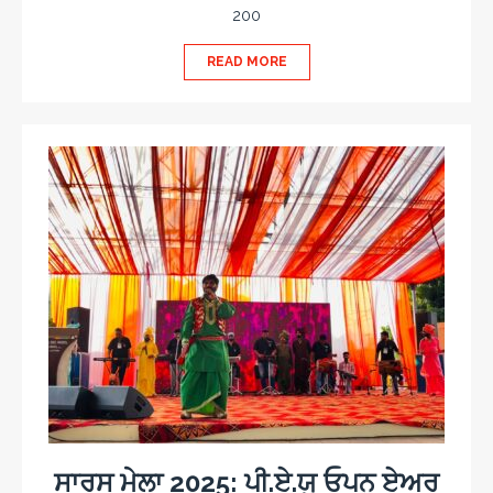
200
READ MORE
ਸਾਰਸ ਮੇਲਾ 2025: ਪੀ.ਏ.ਯੂ ਓਪਨ ਏਅਰ