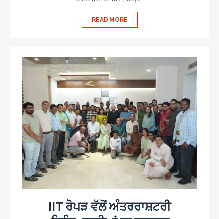
READ MORE
IIT ਰੋਪੜ ਵੱਲੋਂ ਅੰਤਰਰਾਸ਼ਟਰੀ