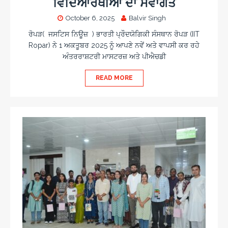
ਵਿਦਿਆਰਥੀਆਂ ਦਾ ਸਵਾਗਤ
October 6, 2025
Balvir Singh
ਰੋਪੜ( ਜਸਟਿਸ ਨਿਊਜ਼ ) ਭਾਰਤੀ ਪ੍ਰੌਦਯੋਗਿਕੀ ਸੰਸਥਾਨ ਰੋਪੜ (IIT
Ropar) ਨੇ 1 ਅਕਤੂਬਰ 2025 ਨੂੰ ਆਪਣੇ ਨਵੇਂ ਅਤੇ ਵਾਪਸੀ ਕਰ ਰਹੇ
ਅੰਤਰਰਾਸ਼ਟਰੀ ਮਾਸਟਰਜ਼ ਅਤੇ ਪੀਐਚਡੀ
READ MORE