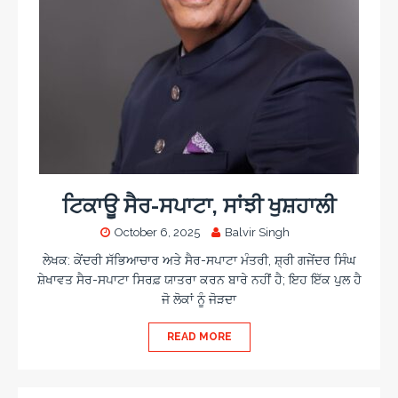
ਟਿਕਾਊ ਸੈਰ-ਸਪਾਟਾ, ਸਾਂਝੀ ਖੁਸ਼ਹਾਲੀ
October 6, 2025
Balvir Singh
ਲੇਖਕ: ਕੇਂਦਰੀ ਸੱਭਿਆਚਾਰ ਅਤੇ ਸੈਰ-ਸਪਾਟਾ ਮੰਤਰੀ, ਸ਼੍ਰੀ ਗਜੇਂਦਰ ਸਿੰਘ
ਸ਼ੇਖਾਵਤ ਸੈਰ-ਸਪਾਟਾ ਸਿਰਫ਼ ਯਾਤਰਾ ਕਰਨ ਬਾਰੇ ਨਹੀਂ ਹੈ; ਇਹ ਇੱਕ ਪੁਲ ਹੈ
ਜੋ ਲੋਕਾਂ ਨੂੰ ਜੋੜਦਾ
READ MORE