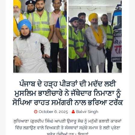
ਪੰਜਾਬ ਦੇ ਹੜ੍ਹ ਪੀੜਤਾਂ ਦੀ ਮਦੱਦ ਲਈ
ਮੁਸਲਿਮ ਭਾਈਚਾਰੇ ਨੇ ਜੱਥੇਦਾਰ ਨਿਮਾਣਾ ਨੂੰ
ਸੋਪਿਆ ਰਾਹਤ ਸਮੱਗਰੀ ਨਾਲ ਭਰਿਆ ਟਰੱਕ
October 6, 2025
Balvir Singh
ਲੁਧਿਆਣਾ (ਗੁਰਦੀਪ ਸਿੰਘ) ਆਪਣੀ ਉਸਾਰੂ ਸੋਚ ਨੂੰ ਮਨੁੱਖੀ ਭਲਾਈ ਕਾਰਜਾਂ
ਵਿੱਚ ਲਗਾਉਣ ਵਾਲੇ ਵਿਅਕਤੀ ਤੇ ਸੰਸਥਾਵਾਂ ਸਮੁੱਚੇ ਸਮਾਜ ਤੇ ਲਈ ਪ੍ਰੇਣਾ
ਸਰੋਤ ਹੁੰਦੀਆਂ ਹਨ। ਇਨ੍ਹਾਂ