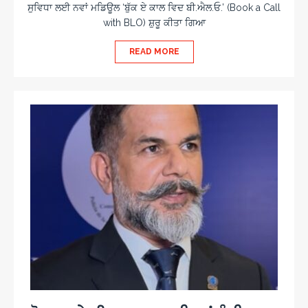
ਸੁਵਿਧਾ ਲਈ ਨਵਾਂ ਮਡਿਊਲ ‘ਬੁੱਕ ਏ ਕਾਲ ਵਿਦ ਬੀ.ਐਲ.ਓ.’ (Book a Call
with BLO) ਸ਼ੁਰੂ ਕੀਤਾ ਗਿਆ
READ MORE