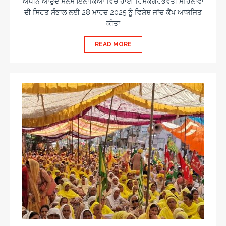
ਅਧੀਨ ਆਉਂਦੇ ਸਲੱਮ ਇਲਾਕਿਆਂ ਵਿੱਚ ਹਾਈ ਰਿਸਕਗਰਭਵਤੀ ਮਹਿਲਾਵਾਂ
ਦੀ ਸਿਹਤ ਸੰਭਾਲ ਲਈ 28 ਮਾਰਚ 2025 ਨੂੰ ਵਿਸ਼ੇਸ਼ ਜਾਂਚ ਕੈਂਪ ਆਯੋਜਿਤ
ਕੀਤਾ
READ MORE