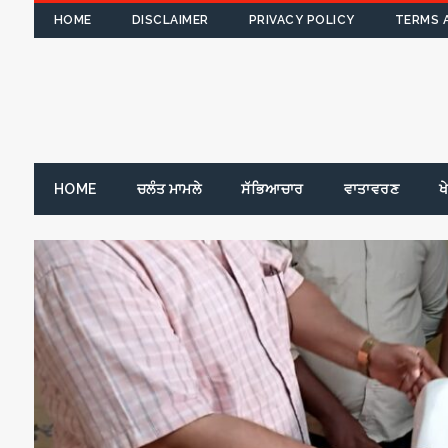
HOME
DISCLAIMER
PRIVACY POLICY
TERMS 
HOME
ਚਲੰਤ ਮਾਮਲੇ
ਸੱਭਿਆਚਾਰ
ਵਾਤਾਵਰਣ
ਖ