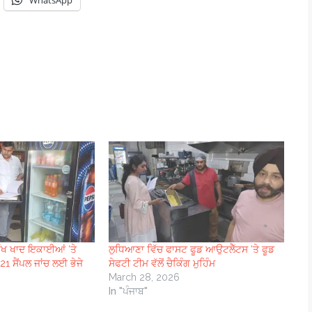
WhatsApp
ਵੱਖ ਖਾਦ ਇਕਾਈਆਂ ‘ਤੇ
ਲੁਧਿਆਣਾ ਵਿੱਚ ਫਾਸਟ ਫੂਡ ਆਉਟਲੈੱਟਸ ‘ਤੇ ਫੂਡ
 21 ਸੈਂਪਲ ਜਾਂਚ ਲਈ ਭੇਜੇ
ਸੇਫਟੀ ਟੀਮ ਵੱਲੋਂ ਚੈਕਿੰਗ ਮੁਹਿੰਮ
March 28, 2026
In "ਪੰਜਾਬ"