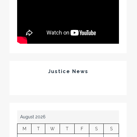
Justice News
August 2026
M
T
W
T
F
S
S