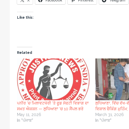
X
Facebook
Pinterest
Telegram
Like this:
Related
ਪਨੀਰ ‘ਚ ਮਿਲਾਵਟਖੋਰੀ ‘ਤੇ ਫੂਡ ਸੇਫਟੀ ਵਿਭਾਗ ਦਾ
ਲੁਧਿਆਣਾ, ਵਿੱਚ ਵੱਖ-
ਸਖ਼ਤ ਐਕਸ਼ਨ — ਲੁਧਿਆਣਾ ‘ਚ 10 ਸੈਂਪਲ ਭਰੇ
ਵਿਸ਼ਾਲ ਚੈਕਿੰਗ ਮੁਹਿੰਮ;
May 11, 2026
March 31, 2026
In "ਪੰਜਾਬ"
In "ਪੰਜਾਬ"