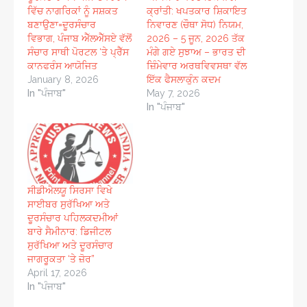
ਵਿੱਚ ਨਾਗਰਿਕਾਂ ਨੂੰ ਸਸ਼ਕਤ
ਕ੍ਰਾਂਤੀ: ਖਪਤਕਾਰ ਸ਼ਿਕਾਇਤ
ਬਣਾਉਣਾ=ਦੂਰਸੰਚਾਰ
ਨਿਵਾਰਣ (ਚੌਥਾ ਸੋਧ) ਨਿਯਮ,
ਵਿਭਾਗ, ਪੰਜਾਬ ਐੱਲਐੱਸਏ ਵੱਲੋਂ
2026 – 5 ਜੂਨ, 2026 ਤੱਕ
ਸੰਚਾਰ ਸਾਥੀ ਪੋਰਟਲ ‘ਤੇ ਪ੍ਰੈੱਸ
ਮੰਗੇ ਗਏ ਸੁਝਾਅ – ਭਾਰਤ ਦੀ
ਕਾਨਫਰੰਸ ਆਯੋਜਿਤ
ਜ਼ਿੰਮੇਵਾਰ ਅਰਥਵਿਵਸਥਾ ਵੱਲ
January 8, 2026
ਇੱਕ ਫੈਸਲਾਕੁੰਨ ਕਦਮ
In "ਪੰਜਾਬ"
May 7, 2026
In "ਪੰਜਾਬ"
ਸੀਡੀਐਲਯੂ ਸਿਰਸਾ ਵਿਖੇ
ਸਾਈਬਰ ਸੁਰੱਖਿਆ ਅਤੇ
ਦੂਰਸੰਚਾਰ ਪਹਿਲਕਦਮੀਆਂ
ਬਾਰੇ ਸੈਮੀਨਾਰ: ਡਿਜੀਟਲ
ਸੁਰੱਖਿਆ ਅਤੇ ਦੂਰਸੰਚਾਰ
ਜਾਗਰੂਕਤਾ ‘ਤੇ ਜ਼ੋਰ”
April 17, 2026
In "ਪੰਜਾਬ"