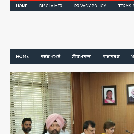
HOME
DISCLAIMER
PRIVACY POLICY
TERMS 
HOME
ਚਲੰਤ ਮਾਮਲੇ
ਸੱਭਿਆਚਾਰ
ਵਾਤਾਵਰਣ
ਖ