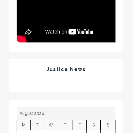
Justice News
August 2026
M
T
W
T
F
S
S