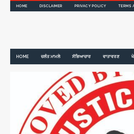
HOME
DISCLAIMER
PRIVACY POLICY
TERMS 
HOME
ਚਲੰਤ ਮਾਮਲੇ
ਸੱਭਿਆਚਾਰ
ਵਾਤਾਵਰਣ
ਖ