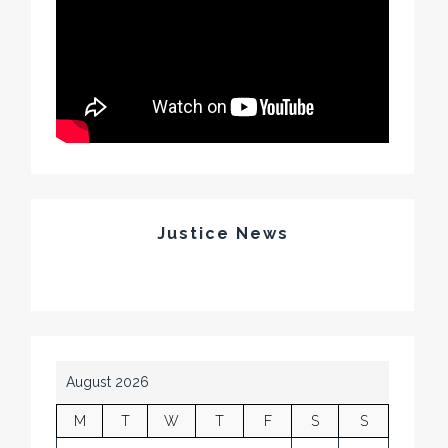
Justice News
August 2026
M
T
W
T
F
S
S