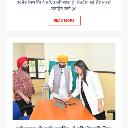
ਹਰਜੋਤ ਸਿੰਘ ਬੈਂਸ ਨੇ ਸ਼ਹਿਰ ਲੁਧਿਆਣਾ ਨੂੰ “ਮੈਨਹੋਲ ਅਤੇ ਟੋਏ ਮੁਕਤ”
ਬਣਾਉਣ ਲਈ 30
READ MORE