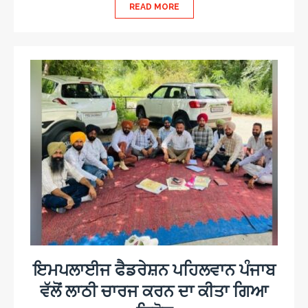
READ MORE
ਇਮਪਲਾਈਜ ਫੈਡਰੇਸ਼ਨ ਪਹਿਲਵਾਨ ਪੰਜਾਬ
ਵੱਲੋਂ ਲਾਠੀ ਚਾਰਜ ਕਰਨ ਦਾ ਕੀਤਾ ਗਿਆ