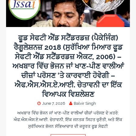
ਫੂਡ ਸੇਫਟੀ ਐਂਡ ਸਟੈਂਡਰਡਜ਼ (ਪੈਕੇਜਿੰਗ)
ਰੈਗੂਲੇਸ਼ਨਜ਼ 2018 (ਸੁਰੱਖਿਆ ਮਿਆਰ ਫੂਡ
ਸੇਫਟੀ ਐਂਡ ਸਟੈਂਡਰਡਜ਼ ਐਕਟ, 2006) –
ਅਖਬਾਰ ਵਿੱਚ ਭੋਜਨ ਜਾਂ ਖਾਣ-ਪੀਣ ਵਾਲੀਆਂ
ਚੀਜ਼ਾਂ ਪਰੋਸਣ ‘ਤੇ ਕਾਰਵਾਈ ਹੋਵੇਗੀ –
ਐਫ.ਐਸ.ਐਸ.ਏ.ਆਈ. ਚੇਤਾਵਨੀ ਦਾ ਇੱਕ
ਵਿਆਪਕ ਵਿਸ਼ਲੇਸ਼ਣ
June 7, 2026
Balvir Singh
ਅਖਬਾਰ ਵਿੱਚ ਭੋਜਨ ਜਾਂ ਖਾਣ-ਪੀਣ ਵਾਲੀਆਂ ਚੀਜ਼ਾਂ ਪਰੋਸਣ ਦੇ ਖ਼ਤਰੇ:
ਐਫ.ਐਸ.ਐਸ.ਏ.ਆਈ. ਚੇਤਾਵਨੀ, ਇੱਕ ਜਨਤਕ ਸਿਹਤ ਚੁਣੌਤੀ, ਅਤੇ ਇੱਕ
ਸੁਰੱਖਿਅਤ ਭੋਜਨ ਸੱਭਿਆਚਾਰ ਦੀ ਜ਼ਰੂਰਤ ਫੂਡ ਸੇਫਟੀ