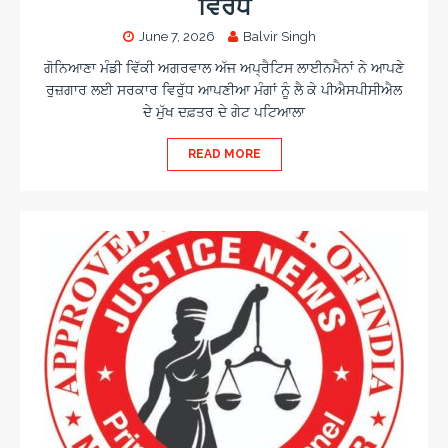
ਵਿਰੋਧ
June 7, 2026
Balvir Singh
ਗੋਨਿਆਣਾ ਮੰਡੀ ਵਿੱਕੀ ਅਗਰਵਾਲ ਅੱਜ ਅਪ੍ਰੈਟਿਸ ਲਾਈਨਮੈਨਾਂ ਨੇ ਆਪਣੇ
ਰੁਜ਼ਗਾਰ ਲਈ ਸਰਕਾਰ ਵਿਰੁੱਧ ਆਪਣੀਆ ਮੰਗਾਂ ਨੂੰ ਲੈ ਕੇ ਪੀਐਸਪੀਸੀਐਲ
ਦੇ ਮੁੱਖ ਦਫ਼ਤਰ ਦੇ ਗੇਟ ਪਟਿਆਲਾ
READ MORE