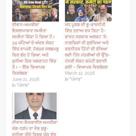
ਈਰਾਨ-ਅਮਰੀਕਾ
ਮੱਧ ਪੂਰਬ ਦੀ ਭੂ-ਰਾਜਨੀਤੀ
ਇਸਲਾਮਾਬਾਦ ਸਮਝੌਤਾ
ਵਿੱਚ ਤਣਾਅ ਵਧ ਰਿਹਾ ਹੈ-
ਸਮਝੌਤਾ ਫਿੱਕਾ ਪੈ ਗਿਆ ਹੈ।
ਭਾਰਤ ਸਰਕਾਰ ਅਲਰਟ ‘ਤੇ-
24 ਘੰਟਿਆਂ ਦੇ ਅੰਦਰ ਸੰਕਟ
ਨਾਗਰਿਕਾਂ ਦੀ ਸੁਰੱਖਿਆ ਅਤੇ
ਵਿੱਚ ਵਾਪਸੀ, ਹੋਰਮੁਜ਼ ਜਲਡਮਰੂ
ਰਣਨੀਤਕ ਹਿੱਤਾਂ ਦੀ ਰੱਖਿਆ
ਫਿਰ ਬੰਦ ਹੋ ਗਿਆ, ਅਤੇ
ਲਈ ਤਿੰਨ ਮੰਤਰੀਆਂ ਦੀ ਉੱਚ-
ਦੁਨੀਆ ਫਿਰ ਘਬਰਾਹਟ ਵਿੱਚ
ਪੱਧਰੀ ਸੰਕਟ ਕਮੇਟੀ ਬਣਾਈ
ਹੈ। – ਇੱਕ ਵਿਆਪਕ
ਗਈ – ਵਿਆਪਕ ਵਿਸ਼ਲੇਸ਼ਣ
ਵਿਸ਼ਲੇਸ਼ਣ
March 12, 2026
June 21, 2026
In "ਪੰਜਾਬ"
In "ਪੰਜਾਬ"
ਈਰਾਨ-ਇਜ਼ਰਾਈਲ ਅਮਰੀਕਾ
ਜੰਗ-ਧੜੱਪ ਦਾ ਦੌਰ ਸ਼ੁਰੂ-
ਦੁਨੀਆ ਤੀਜੇ ਵਿਸ਼ਵ ਯੁੱਧ ਵੱਲ