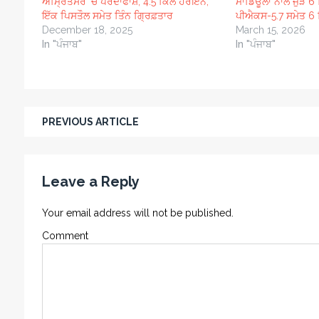
ਅੰਮ੍ਰਿਤਸਰ ‘ਚ ਪਰਦਾਫਾਸ਼; 4.5 ਕਿੱਲੋ ਹੈਰੋਇਨ,
ਮਾਡਿਊਲਾਂ ਨਾਲ ਜੁੜੇ 
ਇੱਕ ਪਿਸਤੌਲ ਸਮੇਤ ਤਿੰਨ ਗ੍ਰਿਫ਼ਤਾਰ
ਪੀਐਕਸ-5.7 ਸਮੇਤ 6 
December 18, 2025
March 15, 2026
In "ਪੰਜਾਬ"
In "ਪੰਜਾਬ"
PREVIOUS ARTICLE
Leave a Reply
Your email address will not be published.
Comment