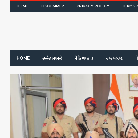
HOME
DISCLAIMER
PRIVACY POLICY
TERMS 
HOME
ਚਲੰਤ ਮਾਮਲੇ
ਸੱਭਿਆਚਾਰ
ਵਾਤਾਵਰਣ
ਖ