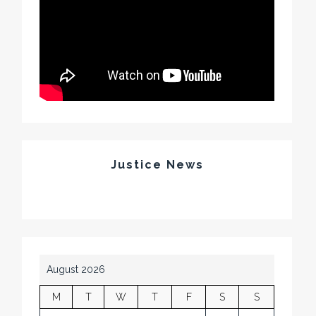
Justice News
August 2026
M
T
W
T
F
S
S