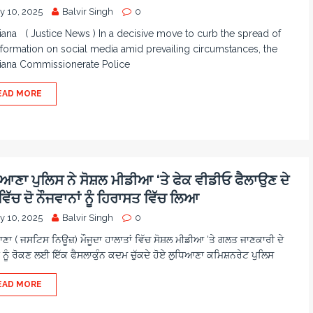
y 10, 2025
Balvir Singh
0
ana ( Justice News ) In a decisive move to curb the spread of
formation on social media amid prevailing circumstances, the
iana Commissionerate Police
EAD MORE
ਿਆਣਾ ਪੁਲਿਸ ਨੇ ਸੋਸ਼ਲ ਮੀਡੀਆ ‘ਤੇ ਫੇਕ ਵੀਡੀਓ ਫੈਲਾਉਣ ਦੇ
 ਵਿੱਚ ਦੋ ਨੌਜਵਾਨਾਂ ਨੂੰ ਹਿਰਾਸਤ ਵਿੱਚ ਲਿਆ
y 10, 2025
Balvir Singh
0
ਣਾ ( ਜਸਟਿਸ ਨਿਊਜ਼) ਮੌਜੂਦਾ ਹਾਲਾਤਾਂ ਵਿੱਚ ਸੋਸ਼ਲ ਮੀਡੀਆ ‘ਤੇ ਗਲਤ ਜਾਣਕਾਰੀ ਦੇ
 ਨੂੰ ਰੋਕਣ ਲਈ ਇੱਕ ਫੈਸਲਾਕੁੰਨ ਕਦਮ ਚੁੱਕਦੇ ਹੋਏ ਲੁਧਿਆਣਾ ਕਮਿਸ਼ਨਰੇਟ ਪੁਲਿਸ
EAD MORE