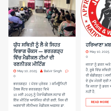
ਯੁੱਧ ਸਥਿਤੀ ਨੂੰ ਲੈ ਕੇ ਸਿਹਤ
ਹਰਿਆਣਾ ਖ਼ਬਰ
ਵਿਭਾਗ ਚੌਕਸ — ਭਰਤਗੜ੍ਹ
May 10, 2025
ਵਿੱਚ ਮੈਡੀਕਲ ਟੀਮਾਂ ਦੀ
0
ਰਣਨੀਤਕ ਮੀਟਿੰਗ
ਜਨਤਾ ਨੂੰ ਡਰਨ ਅਤ
ਹੈ, ਸੂਬੇ ਵਿੱਚ ਸਥਿਤੀ
May 10, 2025
Balvir Singh
ਰੀ ਚੰਡੀਗੜ੍ਹ ( ਜ
0
ਦੇ ਮੁੱਖ ਮੰਤਰੀ ਸ੍ਰੀ
ਭਰਤਗੜ੍ਹ ( ਪੱਤਰ ਪ੍ਰੇਰਕ ) ਕਮਿਊਨਿਟੀ
ਕਿ ਜਨਤਾ ਨੂੰ ਡਰਨ
ਹੈਲਥ ਸੈਂਟਰ ਭਰਤਗੜ੍ਹ ਵਿਖੇ
ਨਹੀਂ ਹੈ,
10 ਮਈ 2025 ਨੂੰ ਪੈਰਾਮੈਡੀਕਲ ਸਟਾਫ ਦੀ
ਇੱਕ ਮੀਟਿੰਗ ਆਯੋਜਿਤ ਕੀਤੀ ਗਈ, ਜਿਸ ਦੀ
READ MORE
ਅਗਵਾਈ ਸੀਨੀਅਰ ਮੈਡੀਕਲ ਅਫਸਰ ਡਾ.