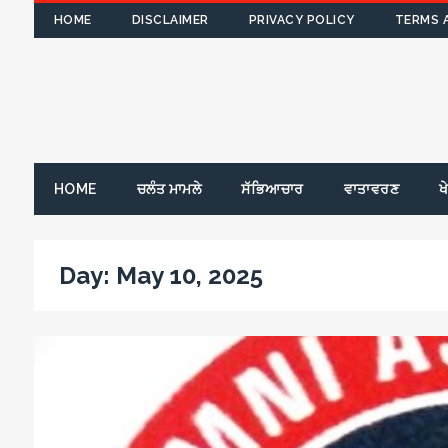
HOME
DISCLAIMER
PRIVACY POLICY
TERMS 
HOME
ਚਲੰਤ ਮਾਮਲੇ
ਸੱਭਿਆਚਾਰ
ਵਾਤਾਵਰਣ
ਖ
Day:
May 10, 2025