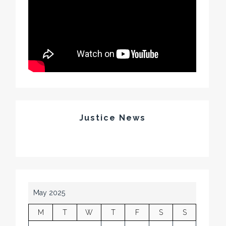
Justice News
May 2025
M
T
W
T
F
S
S