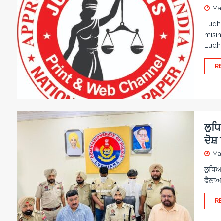
Ma
Ludhi
misin
Ludh
R
ਲੁਧ
ਦੋਸ਼
Ma
ਲੁਧਿਆ
ਫੈਲਾਅ
R