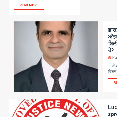
READ MORE
ਭਾਰ
ਅੰਤਰ
ਬਿਲੀ
ਹੈ?
Ma
– ਐਡਵ
ਵਿਸ਼ਵ
R
Lud
spr