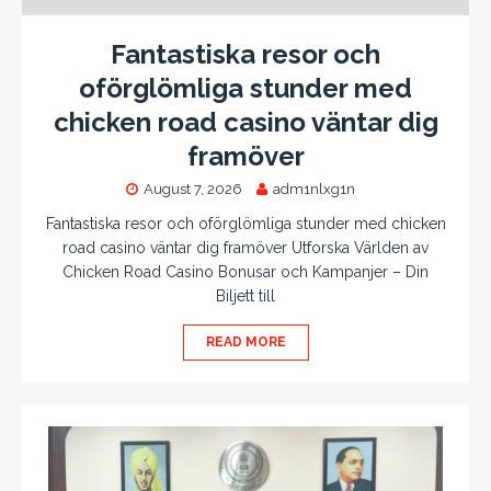
c
s
o
n
c
a
a
i
o
r
m
Fantastiska resor och
s
n
e
e
oförglömliga stunder med
i
o
w
n
chicken road casino väntar dig
a
o
r
framöver
d
s
August 7, 2026
adm1nlxg1n
Fantastiska resor och oförglömliga stunder med chicken
road casino väntar dig framöver Utforska Världen av
Chicken Road Casino Bonusar och Kampanjer – Din
Biljett till
READ MORE