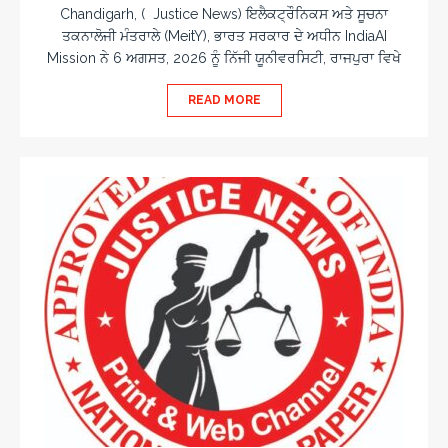
Chandigarh, ( Justice News) ਇਲੈਕਟ੍ਰੌਨਿਕਸ ਅਤੇ ਸੂਚਨਾ
ਤਕਨਾਲੋਜੀ ਮੰਤਰਾਲੇ (MeitY), ਭਾਰਤ ਸਰਕਾਰ ਦੇ ਅਧੀਨ IndiaAI
Mission ਨੇ 6 ਅਗਸਤ, 2026 ਨੂੰ ਨਿੱਜੀ ਯੂਨੀਵਰਸਿਟੀ, ਰਾਜਪੁਰਾ ਵਿਖੇ
READ MORE