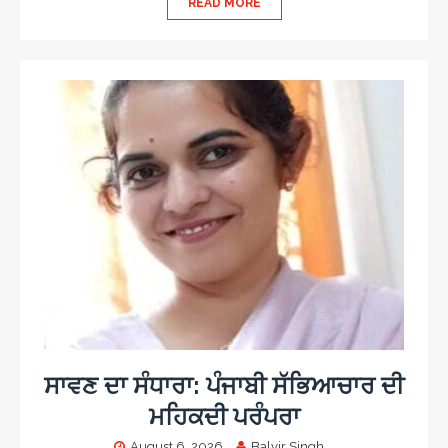
READ MORE
ਸਾਵਣ ਦਾ ਸੰਧਾਰਾ: ਪੰਜਾਬੀ ਸੱਭਿਆਚਾਰ ਦੀ
ਮਹਿਕਦੀ ਪਰੰਪਰਾ
August 6, 2026
Balvir Singh