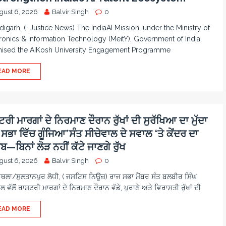
gust 6, 2026
Balvir Singh
0
igarh, ( Justice News) The IndiaAI Mission, under the Ministry of
ronics & Information Technology (MeitY), Government of India,
nised the AIKosh University Engagement Programme
EAD MORE
ਰੀ ਮਾਰਗਾਂ ਦੇ ਨਿਰਮਾਣ ਦੌਰਾਨ ਰੁੱਖਾਂ ਦੀ ਸੁਰੱਖਿਆ ਦਾ ਮੁੱਦਾ
ਸਭਾ ਵਿੱਚ ਗੂੰਜਿਆ*ਸੰਤ ਸੀਚੇਵਾਲ ਦੇ ਸਵਾਲ ‘ਤੇ ਕੇਂਦਰ ਦਾ
—ਬਿਨਾਂ ਲੋੜ ਨਹੀਂ ਕੱਟੇ ਜਾਣਗੇ ਰੁੱਖ
gust 6, 2026
Balvir Singh
0
ਲਾ/ਸੁਲਤਾਨਪੁਰ ਲੋਧੀ, ( ਜਸਟਿਸ ਨਿਊਜ਼) ਰਾਜ ਸਭਾ ਮੈਂਬਰ ਸੰਤ ਬਲਬੀਰ ਸਿੰਘ
ਲ ਵੱਲੋਂ ਰਾਸ਼ਟਰੀ ਮਾਰਗਾਂ ਦੇ ਨਿਰਮਾਣ ਦੌਰਾਨ ਵੱਡੇ, ਪੁਰਾਣੇ ਅਤੇ ਵਿਰਾਸਤੀ ਰੁੱਖਾਂ ਦੀ
EAD MORE