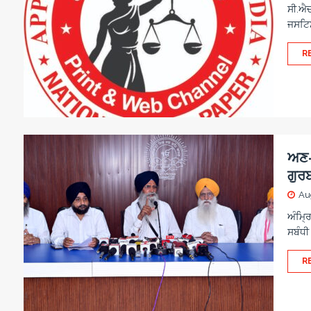
ਸੀ.ਐਚ.
ਜਸਟਿਸ
R
ਅਣ-ਅ
ਗੁਰ
Au
ਅੰਮ੍ਰ
ਸਬੰਧੀ
R