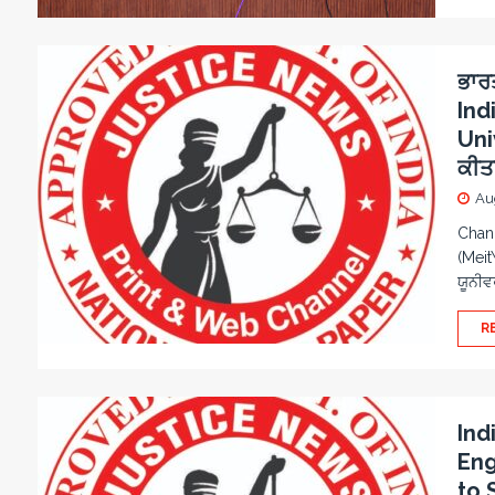
ਭਾਰ
Ind
Uni
ਕੀਤ
Au
Chand
(Meit
ਯੂਨੀਵ
R
Ind
Eng
to 