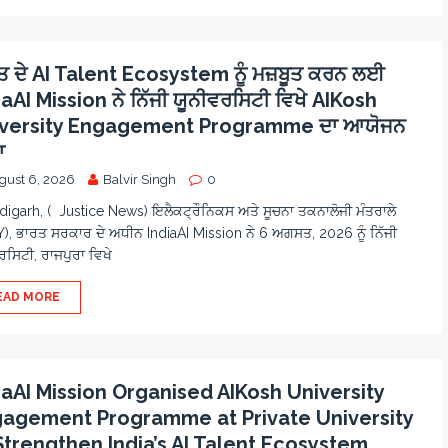
ਤ ਦੇ AI Talent Ecosystem ਨੂੰ ਮਜ਼ਬੂਤ ਕਰਨ ਲਈ
iaAI Mission ਨੇ ਨਿੱਜੀ ਯੂਨੀਵਰਸਿਟੀ ਵਿਖੇ AIKosh
versity Engagement Programme ਦਾ ਆਯੋਜਨ
ਾ
gust 6, 2026
Balvir Singh
0
igarh, ( Justice News) ਇਲੈਕਟ੍ਰੌਨਿਕਸ ਅਤੇ ਸੂਚਨਾ ਤਕਨਾਲੋਜੀ ਮੰਤਰਾਲੇ
Y), ਭਾਰਤ ਸਰਕਾਰ ਦੇ ਅਧੀਨ IndiaAI Mission ਨੇ 6 ਅਗਸਤ, 2026 ਨੂੰ ਨਿੱਜੀ
ਰਸਿਟੀ, ਰਾਜਪੁਰਾ ਵਿਖੇ
EAD MORE
iaAI Mission Organised AIKosh University
agement Programme at Private University
Strengthen India’s AI Talent Ecosystem