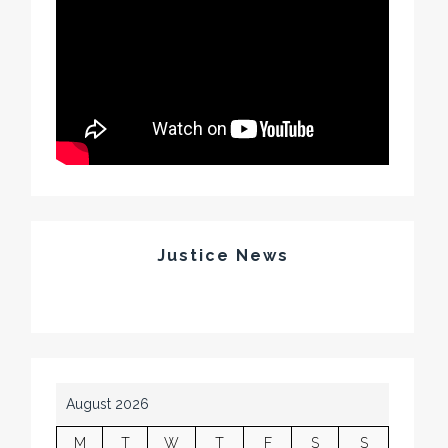
Justice News
August 2026
M
T
W
T
F
S
S