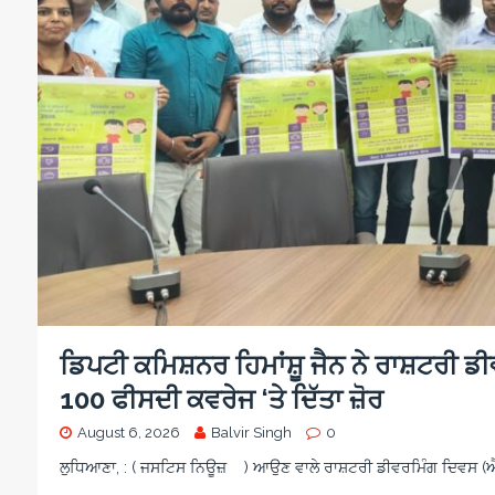
d
e
a
n
i
i
o
g
c
s
o
n
c
a
a
i
o
r
m
s
n
e
e
i
o
w
n
a
o
r
d
s
ਡਿਪਟੀ ਕਮਿਸ਼ਨਰ ਹਿਮਾਂਸ਼ੂ ਜੈਨ ਨੇ ਰਾਸ਼ਟਰੀ ਡ
100 ਫੀਸਦੀ ਕਵਰੇਜ ‘ਤੇ ਦਿੱਤਾ ਜ਼ੋਰ
August 6, 2026
Balvir Singh
0
ਲੁਧਿਆਣਾ, : ( ਜਸਟਿਸ ਨਿਊਜ਼ ) ਆਉਣ ਵਾਲੇ ਰਾਸ਼ਟਰੀ ਡੀਵਰਮਿੰਗ ਦਿਵਸ (ਐਨ.ਡ