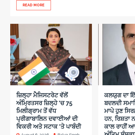
READ MORE
ਜ਼ਿਲ੍ਹਾ ਮੈਜਿਸਟਰੇਟ ਵੱਲੋਂ
ਕਲਯੁਗ ਦਾ ਇੱ
ਅੰਮ੍ਰਿਤਸਰ ਜ਼ਿਲ੍ਹੇ ‘ਚ 75
ਬਦਲਦੀ ਸਮਾ
ਮਿਲੀਗ੍ਰਾਮ ਤੋਂ ਵੱਧ
ਮਾਪੇ ਹੁਣ ਸਿਰਫ
ਪ੍ਰੀਗਾਬਾਲਿਨ ਦਵਾਈਆਂ ਦੀ
ਹਨ, ਰਿਸ਼ਤਾ ਨ
ਵਿਕਰੀ ਅਤੇ ਸਟਾਕ ‘ਤੇ ਪਾਬੰਦੀ
ਕਾਲ ਰਾਹੀਂ ਆ
ਅੰਤਿਮ ਸੰਸਕਾਰ
August 6, 2026
Balvir Singh