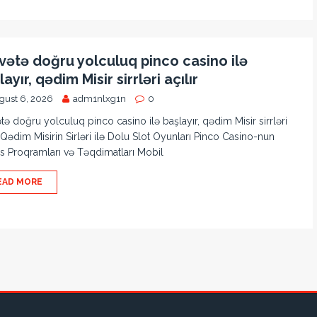
vətə doğru yolculuq pinco casino ilə
ayır, qədim Misir sirrləri açılır
gust 6, 2026
adm1nlxg1n
0
tə doğru yolculuq pinco casino ilə başlayır, qədim Misir sirrləri
r Qədim Misirin Sirləri ilə Dolu Slot Oyunları Pinco Casino-nun
 Proqramları və Təqdimatları Mobil
EAD MORE