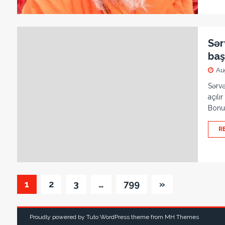
Sər
başl
Au
Sərvə
açılı
Bonus
R
1
2
3
…
799
»
Proudly powered by Tuto WordPress theme from
MH Themes