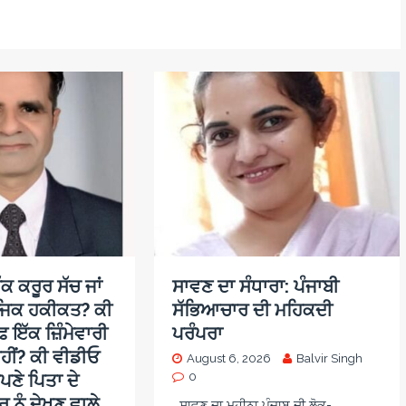
ਕ ਕਰੂਰ ਸੱਚ ਜਾਂ
ਸਾਵਣ ਦਾ ਸੰਧਾਰਾ: ਪੰਜਾਬੀ
ਜਿਕ ਹਕੀਕਤ? ਕੀ
ਸੱਭਿਆਚਾਰ ਦੀ ਮਹਿਕਦੀ
਼ ਇੱਕ ਜ਼ਿੰਮੇਵਾਰੀ
ਪਰੰਪਰਾ
ਹੀਂ? ਕੀ ਵੀਡੀਓ
August 6, 2026
Balvir Singh
ਪਣੇ ਪਿਤਾ ਦੇ
0
 ਨੂੰ ਦੇਖਣ ਵਾਲੇ
ਸਾਵਣ ਦਾ ਮਹੀਨਾ ਪੰਜਾਬ ਦੀ ਲੋਕ-