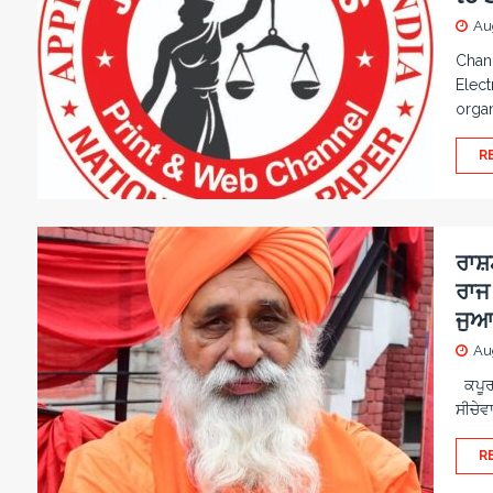
Au
Chand
Elect
orga
R
ਰਾਸ਼ਟ
ਰਾਜ 
ਜੁਆਬ
Au
ਕਪੂਰਥ
ਸੀਚੇਵਾ
R