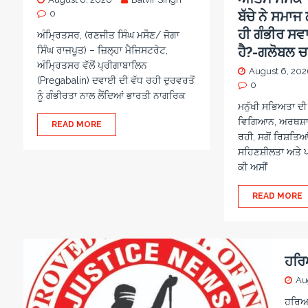
0
ਬੱਚੇ ਨੇ ਸਮਾ
ਹੀ ਗੰਭੀਰ ਸਵ
ਅੰਮ੍ਰਿਤਸਰ, (ਰਣਜੀਤ ਸਿੰਘ ਮਸੌਣ/ ਜੋਗਾ
ਹੈ?-ਗਲੋਬਲ 
ਸਿੰਘ ਰਾਜਪੂਤ) – ਜ਼ਿਲ੍ਹਾ ਮੈਜਿਸਟਰੇਟ,
ਅੰਮ੍ਰਿਤਸਰ ਵੱਲੋਂ ਪ੍ਰੀਗਾਬਾਲਿਨ
August 6, 20
(Pregabalin) ਦਵਾਈ ਦੀ ਵੱਧ ਰਹੀ ਦੁਰਵਰਤੋਂ
0
ਨੂੰ ਗੰਭੀਰਤਾ ਨਾਲ ਲੈਂਦਿਆਂ ਭਾਰਤੀ ਨਾਗਰਿਕ
ਮਨੁੱਖੀ ਸਭਿਅਤਾ ਦੀ 
ਵਿਗਿਆਨ, ਅਰਥਸ਼ਾਸ
READ MORE
ਰਹੀ, ਸਗੋਂ ਰਿਸ਼ਤਿਆ
ਸਹਿਣਸ਼ੀਲਤਾ ਅਤੇ 
ਕੀ ਅਸੀਂ
READ MORE
ਹਰਿ
Au
ਹਰਿਆਣ