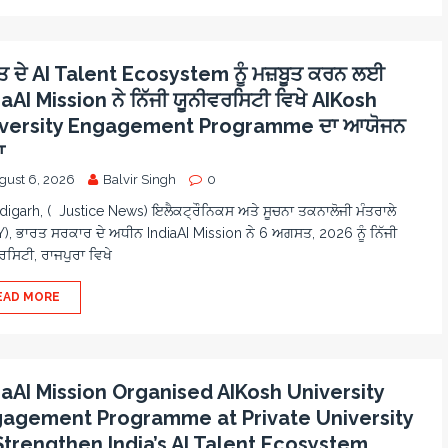
ਤ ਦੇ AI Talent Ecosystem ਨੂੰ ਮਜ਼ਬੂਤ ਕਰਨ ਲਈ
iaAI Mission ਨੇ ਨਿੱਜੀ ਯੂਨੀਵਰਸਿਟੀ ਵਿਖੇ AIKosh
versity Engagement Programme ਦਾ ਆਯੋਜਨ
ਾ
gust 6, 2026
Balvir Singh
0
igarh, ( Justice News) ਇਲੈਕਟ੍ਰੌਨਿਕਸ ਅਤੇ ਸੂਚਨਾ ਤਕਨਾਲੋਜੀ ਮੰਤਰਾਲੇ
Y), ਭਾਰਤ ਸਰਕਾਰ ਦੇ ਅਧੀਨ IndiaAI Mission ਨੇ 6 ਅਗਸਤ, 2026 ਨੂੰ ਨਿੱਜੀ
ਰਸਿਟੀ, ਰਾਜਪੁਰਾ ਵਿਖੇ
EAD MORE
iaAI Mission Organised AIKosh University
agement Programme at Private University
Strengthen India’s AI Talent Ecosystem