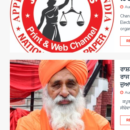
Au
Chand
Elect
orga
R
ਰਾਸ਼ਟ
ਰਾਜ 
ਜੁਆਬ
Au
ਕਪੂਰਥ
ਸੀਚੇਵਾ
R