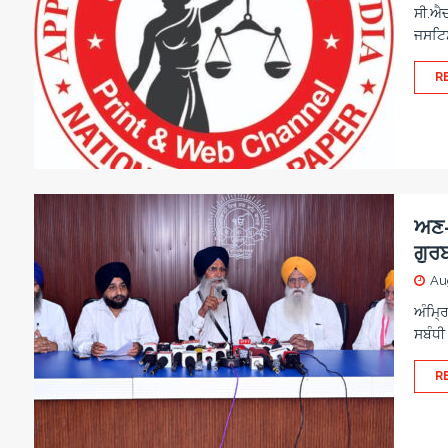
ਸੀ.ਐਚ.
ਜਸਟਿਸ
R
ਅਣ-ਅ
ਗੁਰ
Au
ਅੰਮ੍ਰ
ਸਬੰਧੀ
R