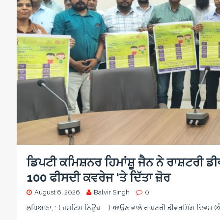
d
e
a
n
i
i
o
g
c
s
o
n
c
a
a
i
o
r
m
s
n
e
e
i
o
w
n
a
o
r
d
s
ਡਿਪਟੀ ਕਮਿਸ਼ਨਰ ਹਿਮਾਂਸ਼ੂ ਜੈਨ ਨੇ ਰਾਸ਼ਟਰੀ ਡ
100 ਫੀਸਦੀ ਕਵਰੇਜ ‘ਤੇ ਦਿੱਤਾ ਜ਼ੋਰ
August 6, 2026
Balvir Singh
0
ਲੁਧਿਆਣਾ, : ( ਜਸਟਿਸ ਨਿਊਜ਼ ) ਆਉਣ ਵਾਲੇ ਰਾਸ਼ਟਰੀ ਡੀਵਰਮਿੰਗ ਦਿਵਸ (ਐਨ.ਡ