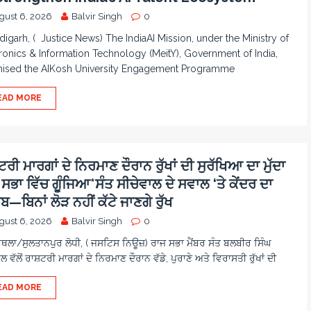
gust 6, 2026
Balvir Singh
0
igarh, ( Justice News) The IndiaAI Mission, under the Ministry of
ronics & Information Technology (MeitY), Government of India,
nised the AIKosh University Engagement Programme
EAD MORE
ਰੀ ਮਾਰਗਾਂ ਦੇ ਨਿਰਮਾਣ ਦੌਰਾਨ ਰੁੱਖਾਂ ਦੀ ਸੁਰੱਖਿਆ ਦਾ ਮੁੱਦਾ
ਸਭਾ ਵਿੱਚ ਗੂੰਜਿਆ*ਸੰਤ ਸੀਚੇਵਾਲ ਦੇ ਸਵਾਲ ‘ਤੇ ਕੇਂਦਰ ਦਾ
—ਬਿਨਾਂ ਲੋੜ ਨਹੀਂ ਕੱਟੇ ਜਾਣਗੇ ਰੁੱਖ
gust 6, 2026
Balvir Singh
0
ਲਾ/ਸੁਲਤਾਨਪੁਰ ਲੋਧੀ, ( ਜਸਟਿਸ ਨਿਊਜ਼) ਰਾਜ ਸਭਾ ਮੈਂਬਰ ਸੰਤ ਬਲਬੀਰ ਸਿੰਘ
ਲ ਵੱਲੋਂ ਰਾਸ਼ਟਰੀ ਮਾਰਗਾਂ ਦੇ ਨਿਰਮਾਣ ਦੌਰਾਨ ਵੱਡੇ, ਪੁਰਾਣੇ ਅਤੇ ਵਿਰਾਸਤੀ ਰੁੱਖਾਂ ਦੀ
EAD MORE