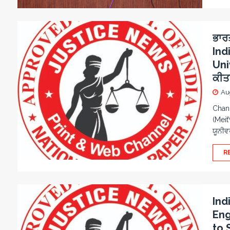
ਭਾਰ
Ind
Uni
ਕੀਤ
Au
Chand
(Meit
ਯੂਨੀਵ
R
Ind
Eng
to 