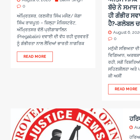
0
ਬੱਚੇ ਨੇ ਸਮਾ
ਹੀ ਗੰਭੀਰ ਸਵ
ਅੰਮ੍ਰਿਤਸਰ, (ਰਣਜੀਤ ਸਿੰਘ ਮਸੌਣ/ ਜੋਗਾ
ਹੈ?-ਗਲੋਬਲ 
ਸਿੰਘ ਰਾਜਪੂਤ) – ਜ਼ਿਲ੍ਹਾ ਮੈਜਿਸਟਰੇਟ,
ਅੰਮ੍ਰਿਤਸਰ ਵੱਲੋਂ ਪ੍ਰੀਗਾਬਾਲਿਨ
August 6, 20
(Pregabalin) ਦਵਾਈ ਦੀ ਵੱਧ ਰਹੀ ਦੁਰਵਰਤੋਂ
0
ਨੂੰ ਗੰਭੀਰਤਾ ਨਾਲ ਲੈਂਦਿਆਂ ਭਾਰਤੀ ਨਾਗਰਿਕ
ਮਨੁੱਖੀ ਸਭਿਅਤਾ ਦੀ 
ਵਿਗਿਆਨ, ਅਰਥਸ਼ਾਸ
READ MORE
ਰਹੀ, ਸਗੋਂ ਰਿਸ਼ਤਿਆ
ਸਹਿਣਸ਼ੀਲਤਾ ਅਤੇ 
ਕੀ ਅਸੀਂ
READ MORE
ਹਰਿ
Au
ਹਰਿਆਣ