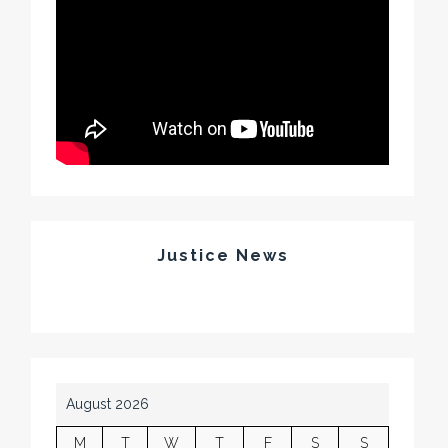
Justice News
August 2026
M
T
W
T
F
S
S