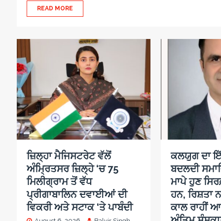
READ MORE
ਜ਼ਿਲ੍ਹਾ ਮੈਜਿਸਟਰੇਟ ਵੱਲੋਂ
ਕਲਯੁਗ ਦਾ ਇੱ
ਅੰਮ੍ਰਿਤਸਰ ਜ਼ਿਲ੍ਹੇ ‘ਚ 75
ਬਦਲਦੀ ਸਮਾ
ਮਿਲੀਗ੍ਰਾਮ ਤੋਂ ਵੱਧ
ਮਾਪੇ ਹੁਣ ਸਿਰਫ
ਪ੍ਰੀਗਾਬਾਲਿਨ ਦਵਾਈਆਂ ਦੀ
ਹਨ, ਰਿਸ਼ਤਾ ਨ
ਵਿਕਰੀ ਅਤੇ ਸਟਾਕ ‘ਤੇ ਪਾਬੰਦੀ
ਕਾਲ ਰਾਹੀਂ ਆ
ਅੰਤਿਮ ਸੰਸਕਾਰ
August 6, 2026
Balvir Singh