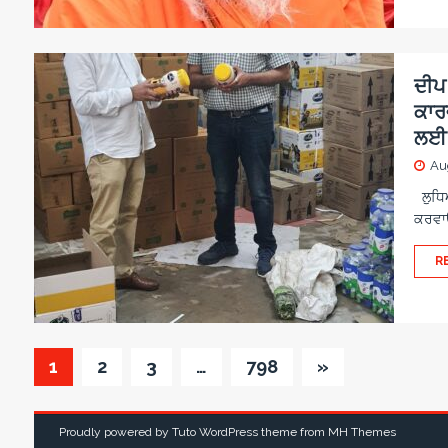
ਦੀਪ
ਕਾਰ
ਲਈ ਨ
Au
ਲੁਧਿਆਣ
ਕਰਵਾਉ
R
1
2
3
…
798
»
Proudly powered by Tuto WordPress theme from
MH Themes