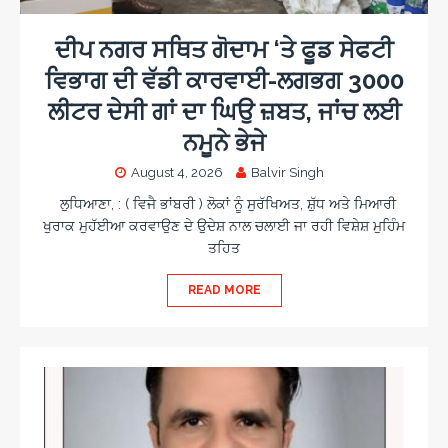
c
s
o
c
a
i
r
ਦੀਪ ਨਗਰ ਸਥਿਤ ਗੋਦਾਮ ‘ਤੇ ਫੂਡ ਸੇਫਟੀ
s
n
e
ਵਿਭਾਗ ਦੀ ਵੱਡੀ ਕਾਰਵਾਈ-ਲਗਭਗ 3000
i
o
w
n
ਲੀਟਰ ਦੇਸੀ ਗਾਂ ਦਾ ਘਿਉ ਜ਼ਬਤ, ਜਾਂਚ ਲਈ
a
o
r
ਨਮੂਨੇ ਭੇਜੇ
d
s
August 4, 2026
Balvir Singh
ਲੁਧਿਆਣਾ, : ( ਵਿਜੈ ਭਾਂਬਰੀ ) ਲੋਕਾਂ ਨੂੰ ਸੁਰੱਖਿਅਤ, ਸ਼ੁੱਧ ਅਤੇ ਮਿਆਰੀ
ਖੁਰਾਕ ਮੁਹੱਈਆ ਕਰਵਾਉਣ ਦੇ ਉਦੇਸ਼ ਨਾਲ ਚਲਾਈ ਜਾ ਰਹੀ ਵਿਸ਼ੇਸ਼ ਮੁਹਿੰਮ
ਤਹਿਤ
READ MORE