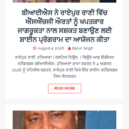
ਬੀਆਈਐਸ ਨੇ ਰਾਏਪੁਰ ਰਾਣੀ ਵਿੱਚ
ਐੱਸਐੱਚਜੀ ਔਰਤਾਂ ਨੂੰ ਖਪਤਕਾਰ
ਜਾਗਰੂਕਤਾ ਨਾਲ ਸਸ਼ਕਤ ਬਣਾਉਣ ਲਈ
ਸ਼ਾਈਨ ਪ੍ਰੋਗਰਾਮ ਦਾ ਆਯੋਜਨ ਕੀਤਾ
August 4, 2026
Balvir Singh
ਰਾਏਪੁਰ ਰਾਣੀ, ਹਰਿਆਣਾ ( ਜਸਟਿਸ ਨਿਊਜ਼ ) ਬਿਊਰੋ ਆਫ਼ ਇੰਡੀਅਨ
ਸਟੈਂਡਰਡਜ਼ (ਬੀਆਈਐਸ), ਹਰਿਆਣਾ ਸ਼ਾਖਾ ਦਫ਼ਤਰ ਨੇ 4 ਅਗਸਤ
2026 ਨੂੰ ਤਹਿਸੀਲ ਦਫ਼ਤਰ, ਰਾਏਪੁਰ ਰਾਣੀ ਵਿਖੇ ਇੱਕ ਸ਼ਾਈਨ (ਸਟੈਂਡਰਡਜ਼
ਹੈਲਪ ਇਨਫਰਮ
READ MORE