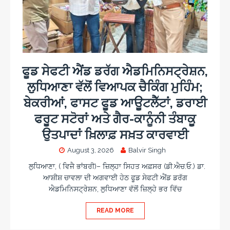
ਫੂਡ ਸੇਫਟੀ ਐਂਡ ਡਰੱਗ ਐਡਮਿਨਿਸਟ੍ਰੇਸ਼ਨ,
ਲੁਧਿਆਣਾ ਵੱਲੋਂ ਵਿਆਪਕ ਚੈਕਿੰਗ ਮੁਹਿੰਮ;
ਬੇਕਰੀਆਂ, ਫਾਸਟ ਫੂਡ ਆਊਟਲੈੱਟਾਂ, ਡਰਾਈ
ਫਰੂਟ ਸਟੋਰਾਂ ਅਤੇ ਗੈਰ-ਕਾਨੂੰਨੀ ਤੰਬਾਕੂ
ਉਤਪਾਦਾਂ ਖ਼ਿਲਾਫ਼ ਸਖ਼ਤ ਕਾਰਵਾਈ
August 3, 2026
Balvir Singh
ਲੁਧਿਆਣਾ, ( ਵਿਜੈ ਭਾਂਬਰੀ)– ਜ਼ਿਲ੍ਹਾ ਸਿਹਤ ਅਫ਼ਸਰ (ਡੀ.ਐਚ.ਓ.) ਡਾ.
ਆਸ਼ੀਸ਼ ਚਾਵਲਾ ਦੀ ਅਗਵਾਈ ਹੇਠ ਫੂਡ ਸੇਫਟੀ ਐਂਡ ਡਰੱਗ
ਐਡਮਿਨਿਸਟ੍ਰੇਸ਼ਨ, ਲੁਧਿਆਣਾ ਵੱਲੋਂ ਜ਼ਿਲ੍ਹੇ ਭਰ ਵਿੱਚ
READ MORE