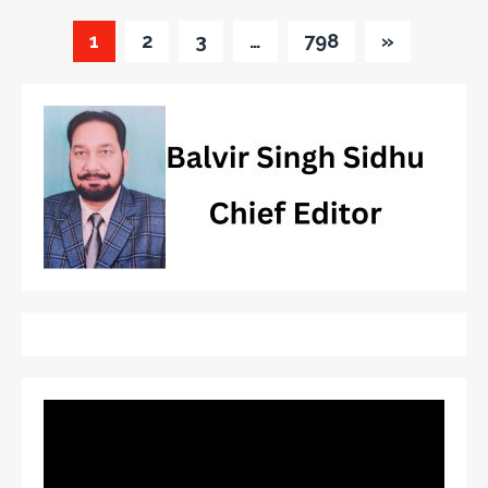
1
2
3
…
798
»