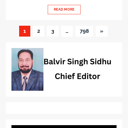
READ MORE
1
2
3
…
798
»