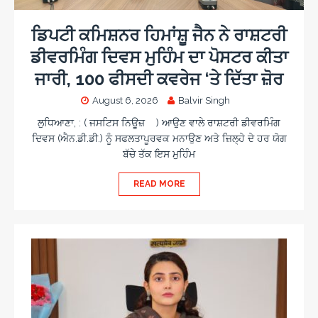
c
s
o
n
c
a
a
i
o
r
m
ਡਿਪਟੀ ਕਮਿਸ਼ਨਰ ਹਿਮਾਂਸ਼ੂ ਜੈਨ ਨੇ ਰਾਸ਼ਟਰੀ
s
n
e
e
ਡੀਵਰਮਿੰਗ ਦਿਵਸ ਮੁਹਿੰਮ ਦਾ ਪੋਸਟਰ ਕੀਤਾ
i
o
w
n
ਜਾਰੀ, 100 ਫੀਸਦੀ ਕਵਰੇਜ ‘ਤੇ ਦਿੱਤਾ ਜ਼ੋਰ
a
o
r
August 6, 2026
Balvir Singh
d
s
ਲੁਧਿਆਣਾ, : ( ਜਸਟਿਸ ਨਿਊਜ਼ ) ਆਉਣ ਵਾਲੇ ਰਾਸ਼ਟਰੀ ਡੀਵਰਮਿੰਗ
ਦਿਵਸ (ਐਨ.ਡੀ.ਡੀ.) ਨੂੰ ਸਫਲਤਾਪੂਰਵਕ ਮਨਾਉਣ ਅਤੇ ਜ਼ਿਲ੍ਹੇ ਦੇ ਹਰ ਯੋਗ
ਬੱਚੇ ਤੱਕ ਇਸ ਮੁਹਿੰਮ
READ MORE