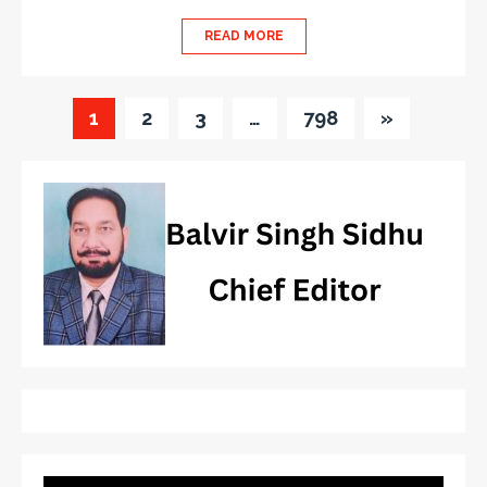
READ MORE
1
2
3
…
798
»