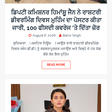
c
s
o
n
c
a
a
i
o
r
m
ਡਿਪਟੀ ਕਮਿਸ਼ਨਰ ਹਿਮਾਂਸ਼ੂ ਜੈਨ ਨੇ ਰਾਸ਼ਟਰੀ
s
n
e
e
ਡੀਵਰਮਿੰਗ ਦਿਵਸ ਮੁਹਿੰਮ ਦਾ ਪੋਸਟਰ ਕੀਤਾ
i
o
w
n
ਜਾਰੀ, 100 ਫੀਸਦੀ ਕਵਰੇਜ ‘ਤੇ ਦਿੱਤਾ ਜ਼ੋਰ
a
o
r
August 6, 2026
Balvir Singh
d
s
ਲੁਧਿਆਣਾ, : ( ਜਸਟਿਸ ਨਿਊਜ਼ ) ਆਉਣ ਵਾਲੇ ਰਾਸ਼ਟਰੀ ਡੀਵਰਮਿੰਗ
ਦਿਵਸ (ਐਨ.ਡੀ.ਡੀ.) ਨੂੰ ਸਫਲਤਾਪੂਰਵਕ ਮਨਾਉਣ ਅਤੇ ਜ਼ਿਲ੍ਹੇ ਦੇ ਹਰ ਯੋਗ
ਬੱਚੇ ਤੱਕ ਇਸ ਮੁਹਿੰਮ
READ MORE