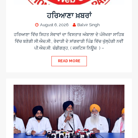
ਹਰਿਆਣਾ ਖ਼ਬਰਾਂ
August 6, 2026
Balvir Singh
ਹਰਿਆਣਾ ਵਿੱਚ ਸਿਹਤ ਸੇਵਾਵਾਂ ਦਾ ਵਿਸਤਾਰ ਅੰਬਾਲਾ ਦੇ ਪੰਜੋਖਰਾ ਸਾਹਿਬ
ਵਿੱਚ ਬਣੇਗੀ ਸੀ.ਐਚ.ਸੀ., ਰੇਵਾੜੀ ਦੇ ਸਾਂਗਵਾੜੀ ਪਿੰਡ ਵਿੱਚ ਖੁੱਲ੍ਹੇਗੀ ਨਵੀਂ
ਪੀ.ਐਚ.ਸੀ. ਚੰਡੀਗੜ੍ਹ, ( ਜਸਟਿਸ ਨਿਊਜ਼ ) –
READ MORE