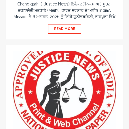
Chandigarh, ( Justice News) ਇਲੈਕਟ੍ਰੌਨਿਕਸ ਅਤੇ ਸੂਚਨਾ
ਤਕਨਾਲੋਜੀ ਮੰਤਰਾਲੇ (MeitY), ਭਾਰਤ ਸਰਕਾਰ ਦੇ ਅਧੀਨ IndiaAI
Mission ਨੇ 6 ਅਗਸਤ, 2026 ਨੂੰ ਨਿੱਜੀ ਯੂਨੀਵਰਸਿਟੀ, ਰਾਜਪੁਰਾ ਵਿਖੇ
READ MORE