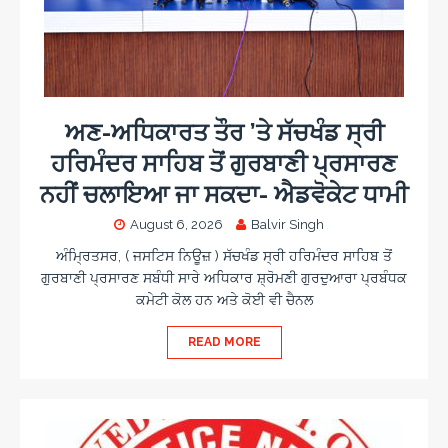
ਅਣ-ਅਧਿਕਾਰਤ ਤੌਰ ’ਤੇ ਸੱਚਖੰਡ ਸ੍ਰੀ
ਹਰਿਮੰਦਰ ਸਾਹਿਬ ਤੋਂ ਗੁਰਬਾਣੀ ਪ੍ਰਸਾਰਣ
ਨਹੀਂ ਚਲਾਇਆ ਜਾ ਸਕਦਾ- ਐਡਵੋਕੇਟ ਧਾਮੀ
August 6, 2026
Balvir Singh
ਅੰਮ੍ਰਿਤਸਰ, ( ਜਸਟਿਸ ਨਿਊਜ਼ ) ਸੱਚਖੰਡ ਸ੍ਰੀ ਹਰਿਮੰਦਰ ਸਾਹਿਬ ਤੋਂ
ਗੁਰਬਾਣੀ ਪ੍ਰਸਾਰਣ ਸਬੰਧੀ ਸਾਰੇ ਅਧਿਕਾਰ ਸ਼੍ਰੋਮਣੀ ਗੁਰਦੁਆਰਾ ਪ੍ਰਬੰਧਕ
ਕਮੇਟੀ ਕੋਲ ਹਨ ਅਤੇ ਕੋਈ ਵੀ ਚੈਨਲ
READ MORE