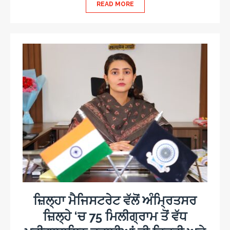
READ MORE
ਜ਼ਿਲ੍ਹਾ ਮੈਜਿਸਟਰੇਟ ਵੱਲੋਂ ਅੰਮ੍ਰਿਤਸਰ
ਜ਼ਿਲ੍ਹੇ ‘ਚ 75 ਮਿਲੀਗ੍ਰਾਮ ਤੋਂ ਵੱਧ