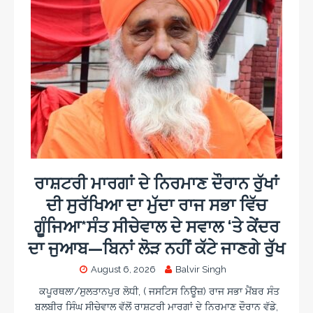
ਰਾਸ਼ਟਰੀ ਮਾਰਗਾਂ ਦੇ ਨਿਰਮਾਣ ਦੌਰਾਨ ਰੁੱਖਾਂ
ਦੀ ਸੁਰੱਖਿਆ ਦਾ ਮੁੱਦਾ ਰਾਜ ਸਭਾ ਵਿੱਚ
ਗੂੰਜਿਆ*ਸੰਤ ਸੀਚੇਵਾਲ ਦੇ ਸਵਾਲ ‘ਤੇ ਕੇਂਦਰ
ਦਾ ਜੁਆਬ—ਬਿਨਾਂ ਲੋੜ ਨਹੀਂ ਕੱਟੇ ਜਾਣਗੇ ਰੁੱਖ
August 6, 2026
Balvir Singh
ਕਪੂਰਥਲਾ/ਸੁਲਤਾਨਪੁਰ ਲੋਧੀ, ( ਜਸਟਿਸ ਨਿਊਜ਼) ਰਾਜ ਸਭਾ ਮੈਂਬਰ ਸੰਤ
ਬਲਬੀਰ ਸਿੰਘ ਸੀਚੇਵਾਲ ਵੱਲੋਂ ਰਾਸ਼ਟਰੀ ਮਾਰਗਾਂ ਦੇ ਨਿਰਮਾਣ ਦੌਰਾਨ ਵੱਡੇ,