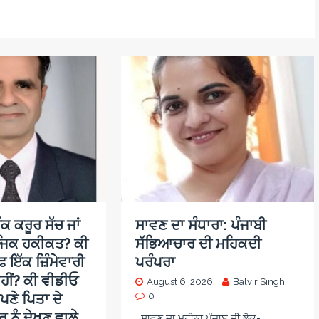
ਕ ਕਰੂਰ ਸੱਚ ਜਾਂ
ਸਾਵਣ ਦਾ ਸੰਧਾਰਾ: ਪੰਜਾਬੀ
ਜਿਕ ਹਕੀਕਤ? ਕੀ
ਸੱਭਿਆਚਾਰ ਦੀ ਮਹਿਕਦੀ
਼ ਇੱਕ ਜ਼ਿੰਮੇਵਾਰੀ
ਪਰੰਪਰਾ
ਹੀਂ? ਕੀ ਵੀਡੀਓ
August 6, 2026
Balvir Singh
ਪਣੇ ਪਿਤਾ ਦੇ
0
 ਨੂੰ ਦੇਖਣ ਵਾਲੇ
ਸਾਵਣ ਦਾ ਮਹੀਨਾ ਪੰਜਾਬ ਦੀ ਲੋਕ-