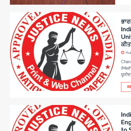
ਭਾਰ
Ind
Uni
ਕੀਤ
Au
Chand
(Meit
ਯੂਨੀਵ
R
Ind
Eng
to 