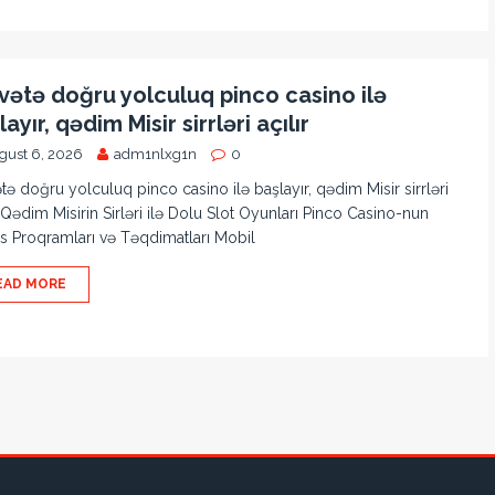
vətə doğru yolculuq pinco casino ilə
ayır, qədim Misir sirrləri açılır
gust 6, 2026
adm1nlxg1n
0
tə doğru yolculuq pinco casino ilə başlayır, qədim Misir sirrləri
r Qədim Misirin Sirləri ilə Dolu Slot Oyunları Pinco Casino-nun
 Proqramları və Təqdimatları Mobil
EAD MORE