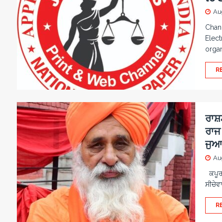
Au
Chand
Elect
orga
R
ਰਾਸ਼ਟ
ਰਾਜ 
ਜੁਆਬ
Au
ਕਪੂਰਥ
ਸੀਚੇਵਾ
R