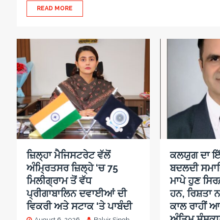
READ MORE
ਜ਼ਿਲ੍ਹਾ ਮੈਜਿਸਟਰੇਟ ਵੱਲੋਂ
ਕਲਯੁਗ ਦਾ ਇੱ
ਅੰਮ੍ਰਿਤਸਰ ਜ਼ਿਲ੍ਹੇ ‘ਚ 75
ਬਦਲਦੀ ਸਮਾ
ਮਿਲੀਗ੍ਰਾਮ ਤੋਂ ਵੱਧ
ਮਾਪੇ ਹੁਣ ਸਿਰਫ
ਪ੍ਰੀਗਾਬਾਲਿਨ ਦਵਾਈਆਂ ਦੀ
ਹਨ, ਰਿਸ਼ਤਾ ਨ
ਵਿਕਰੀ ਅਤੇ ਸਟਾਕ ‘ਤੇ ਪਾਬੰਦੀ
ਕਾਲ ਰਾਹੀਂ ਆ
ਅੰਤਿਮ ਸੰਸਕਾਰ
August 6, 2026
Balvir Singh