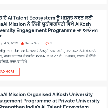
ਤ ਦੇ AI Talent Ecosystem ਨੂੰ ਮਜ਼ਬੂਤ ਕਰਨ ਲਈ
iaAI Mission ਨੇ ਨਿੱਜੀ ਯੂਨੀਵਰਸਿਟੀ ਵਿਖੇ AIKosh
versity Engagement Programme ਦਾ ਆਯੋਜਨ
ਾ
gust 6, 2026
Balvir Singh
0
igarh, ( Justice News) ਇਲੈਕਟ੍ਰੌਨਿਕਸ ਅਤੇ ਸੂਚਨਾ ਤਕਨਾਲੋਜੀ ਮੰਤਰਾਲੇ
Y), ਭਾਰਤ ਸਰਕਾਰ ਦੇ ਅਧੀਨ IndiaAI Mission ਨੇ 6 ਅਗਸਤ, 2026 ਨੂੰ ਨਿੱਜੀ
ਰਸਿਟੀ, ਰਾਜਪੁਰਾ ਵਿਖੇ
EAD MORE
iaAI Mission Organised AIKosh University
agement Programme at Private University
Strengthen India’s AI Talent Ecosystem