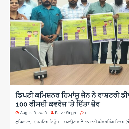
d
e
a
n
i
i
o
g
c
s
o
n
c
a
a
i
o
r
m
s
n
e
e
i
o
w
n
a
o
r
d
s
ਡਿਪਟੀ ਕਮਿਸ਼ਨਰ ਹਿਮਾਂਸ਼ੂ ਜੈਨ ਨੇ ਰਾਸ਼ਟਰੀ ਡ
100 ਫੀਸਦੀ ਕਵਰੇਜ ‘ਤੇ ਦਿੱਤਾ ਜ਼ੋਰ
August 6, 2026
Balvir Singh
0
ਲੁਧਿਆਣਾ, : ( ਜਸਟਿਸ ਨਿਊਜ਼ ) ਆਉਣ ਵਾਲੇ ਰਾਸ਼ਟਰੀ ਡੀਵਰਮਿੰਗ ਦਿਵਸ (ਐਨ.ਡ