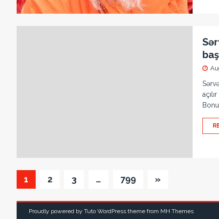
Sər
başl
Au
Sərvə
açılı
Bonus
R
1
2
3
…
799
»
Proudly powered by Tuto WordPress theme from
MH Themes