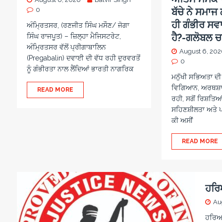
0
ਬੱਚੇ ਨੇ ਸਮਾ
ਹੀ ਗੰਭੀਰ ਸਵ
ਅੰਮ੍ਰਿਤਸਰ, (ਰਣਜੀਤ ਸਿੰਘ ਮਸੌਣ/ ਜੋਗਾ
ਹੈ?-ਗਲੋਬਲ 
ਸਿੰਘ ਰਾਜਪੂਤ) – ਜ਼ਿਲ੍ਹਾ ਮੈਜਿਸਟਰੇਟ,
ਅੰਮ੍ਰਿਤਸਰ ਵੱਲੋਂ ਪ੍ਰੀਗਾਬਾਲਿਨ
August 6, 20
(Pregabalin) ਦਵਾਈ ਦੀ ਵੱਧ ਰਹੀ ਦੁਰਵਰਤੋਂ
0
ਨੂੰ ਗੰਭੀਰਤਾ ਨਾਲ ਲੈਂਦਿਆਂ ਭਾਰਤੀ ਨਾਗਰਿਕ
ਮਨੁੱਖੀ ਸਭਿਅਤਾ ਦੀ 
ਵਿਗਿਆਨ, ਅਰਥਸ਼ਾਸ
READ MORE
ਰਹੀ, ਸਗੋਂ ਰਿਸ਼ਤਿਆ
ਸਹਿਣਸ਼ੀਲਤਾ ਅਤੇ 
ਕੀ ਅਸੀਂ
READ MORE
ਹਰਿ
Au
ਹਰਿਆਣ