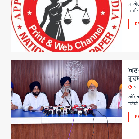
ਸੀ.ਐਚ.
ਜਸਟਿਸ
R
ਅਣ-ਅ
ਗੁਰ
Au
ਅੰਮ੍ਰ
ਸਬੰਧੀ
R