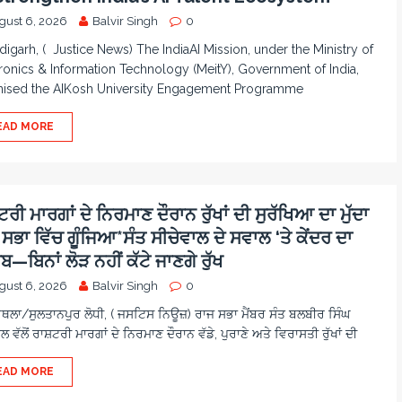
gust 6, 2026
Balvir Singh
0
igarh, ( Justice News) The IndiaAI Mission, under the Ministry of
ronics & Information Technology (MeitY), Government of India,
nised the AIKosh University Engagement Programme
EAD MORE
ਰੀ ਮਾਰਗਾਂ ਦੇ ਨਿਰਮਾਣ ਦੌਰਾਨ ਰੁੱਖਾਂ ਦੀ ਸੁਰੱਖਿਆ ਦਾ ਮੁੱਦਾ
ਸਭਾ ਵਿੱਚ ਗੂੰਜਿਆ*ਸੰਤ ਸੀਚੇਵਾਲ ਦੇ ਸਵਾਲ ‘ਤੇ ਕੇਂਦਰ ਦਾ
—ਬਿਨਾਂ ਲੋੜ ਨਹੀਂ ਕੱਟੇ ਜਾਣਗੇ ਰੁੱਖ
gust 6, 2026
Balvir Singh
0
ਲਾ/ਸੁਲਤਾਨਪੁਰ ਲੋਧੀ, ( ਜਸਟਿਸ ਨਿਊਜ਼) ਰਾਜ ਸਭਾ ਮੈਂਬਰ ਸੰਤ ਬਲਬੀਰ ਸਿੰਘ
ਲ ਵੱਲੋਂ ਰਾਸ਼ਟਰੀ ਮਾਰਗਾਂ ਦੇ ਨਿਰਮਾਣ ਦੌਰਾਨ ਵੱਡੇ, ਪੁਰਾਣੇ ਅਤੇ ਵਿਰਾਸਤੀ ਰੁੱਖਾਂ ਦੀ
EAD MORE