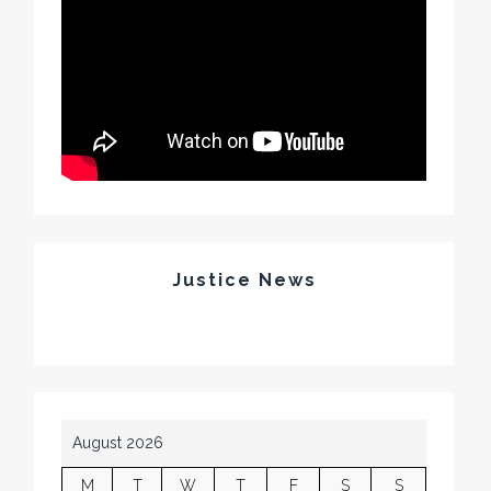
Justice News
August 2026
M
T
W
T
F
S
S