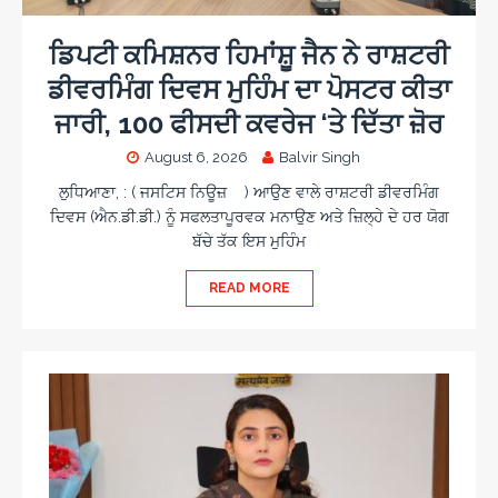
c
s
o
n
c
a
a
i
o
r
m
ਡਿਪਟੀ ਕਮਿਸ਼ਨਰ ਹਿਮਾਂਸ਼ੂ ਜੈਨ ਨੇ ਰਾਸ਼ਟਰੀ
s
n
e
e
ਡੀਵਰਮਿੰਗ ਦਿਵਸ ਮੁਹਿੰਮ ਦਾ ਪੋਸਟਰ ਕੀਤਾ
i
o
w
n
ਜਾਰੀ, 100 ਫੀਸਦੀ ਕਵਰੇਜ ‘ਤੇ ਦਿੱਤਾ ਜ਼ੋਰ
a
o
r
August 6, 2026
Balvir Singh
d
s
ਲੁਧਿਆਣਾ, : ( ਜਸਟਿਸ ਨਿਊਜ਼ ) ਆਉਣ ਵਾਲੇ ਰਾਸ਼ਟਰੀ ਡੀਵਰਮਿੰਗ
ਦਿਵਸ (ਐਨ.ਡੀ.ਡੀ.) ਨੂੰ ਸਫਲਤਾਪੂਰਵਕ ਮਨਾਉਣ ਅਤੇ ਜ਼ਿਲ੍ਹੇ ਦੇ ਹਰ ਯੋਗ
ਬੱਚੇ ਤੱਕ ਇਸ ਮੁਹਿੰਮ
READ MORE