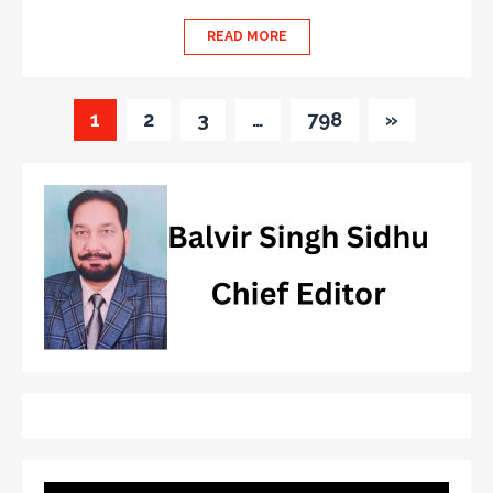
READ MORE
1
2
3
…
798
»