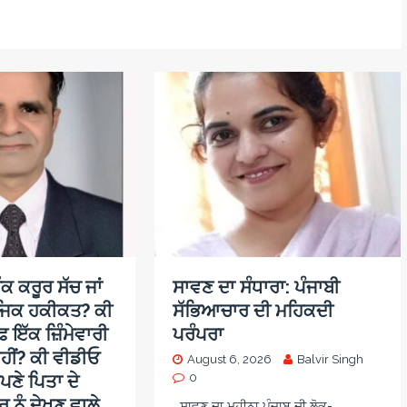
ਕ ਕਰੂਰ ਸੱਚ ਜਾਂ
ਸਾਵਣ ਦਾ ਸੰਧਾਰਾ: ਪੰਜਾਬੀ
ਜਿਕ ਹਕੀਕਤ? ਕੀ
ਸੱਭਿਆਚਾਰ ਦੀ ਮਹਿਕਦੀ
਼ ਇੱਕ ਜ਼ਿੰਮੇਵਾਰੀ
ਪਰੰਪਰਾ
ਹੀਂ? ਕੀ ਵੀਡੀਓ
August 6, 2026
Balvir Singh
ਪਣੇ ਪਿਤਾ ਦੇ
0
 ਨੂੰ ਦੇਖਣ ਵਾਲੇ
ਸਾਵਣ ਦਾ ਮਹੀਨਾ ਪੰਜਾਬ ਦੀ ਲੋਕ-