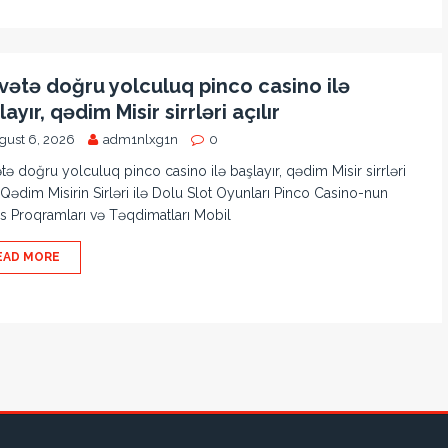
vətə doğru yolculuq pinco casino ilə
ayır, qədim Misir sirrləri açılır
gust 6, 2026
adm1nlxg1n
0
tə doğru yolculuq pinco casino ilə başlayır, qədim Misir sirrləri
r Qədim Misirin Sirləri ilə Dolu Slot Oyunları Pinco Casino-nun
 Proqramları və Təqdimatları Mobil
EAD MORE