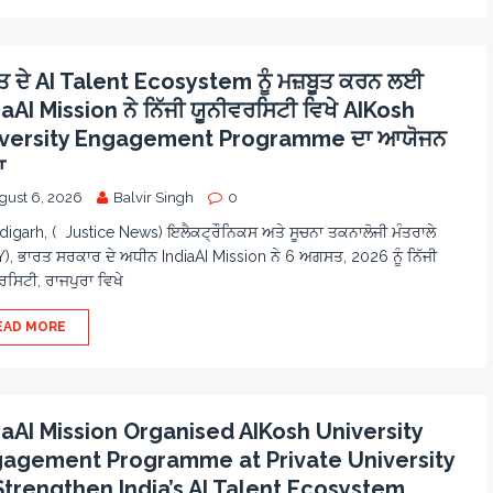
ਤ ਦੇ AI Talent Ecosystem ਨੂੰ ਮਜ਼ਬੂਤ ਕਰਨ ਲਈ
iaAI Mission ਨੇ ਨਿੱਜੀ ਯੂਨੀਵਰਸਿਟੀ ਵਿਖੇ AIKosh
versity Engagement Programme ਦਾ ਆਯੋਜਨ
ਾ
gust 6, 2026
Balvir Singh
0
igarh, ( Justice News) ਇਲੈਕਟ੍ਰੌਨਿਕਸ ਅਤੇ ਸੂਚਨਾ ਤਕਨਾਲੋਜੀ ਮੰਤਰਾਲੇ
Y), ਭਾਰਤ ਸਰਕਾਰ ਦੇ ਅਧੀਨ IndiaAI Mission ਨੇ 6 ਅਗਸਤ, 2026 ਨੂੰ ਨਿੱਜੀ
ਰਸਿਟੀ, ਰਾਜਪੁਰਾ ਵਿਖੇ
EAD MORE
iaAI Mission Organised AIKosh University
agement Programme at Private University
Strengthen India’s AI Talent Ecosystem