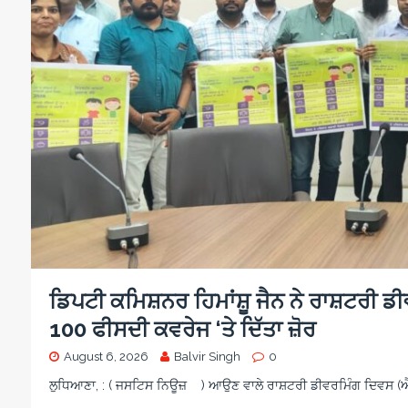
d
e
a
n
i
i
o
g
c
s
o
n
c
a
a
i
o
r
m
s
n
e
e
i
o
w
n
a
o
r
d
s
ਡਿਪਟੀ ਕਮਿਸ਼ਨਰ ਹਿਮਾਂਸ਼ੂ ਜੈਨ ਨੇ ਰਾਸ਼ਟਰੀ ਡ
100 ਫੀਸਦੀ ਕਵਰੇਜ ‘ਤੇ ਦਿੱਤਾ ਜ਼ੋਰ
August 6, 2026
Balvir Singh
0
ਲੁਧਿਆਣਾ, : ( ਜਸਟਿਸ ਨਿਊਜ਼ ) ਆਉਣ ਵਾਲੇ ਰਾਸ਼ਟਰੀ ਡੀਵਰਮਿੰਗ ਦਿਵਸ (ਐਨ.ਡ