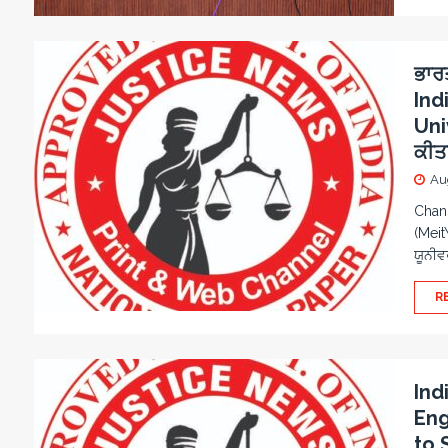
ਭਾਰ
Ind
Uni
ਕੀਤ
Au
Chand
(Meit
ਯੂਨੀਵ
R
Ind
Eng
to 