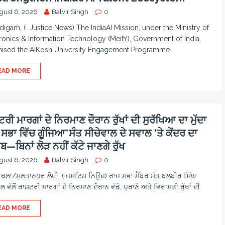
gust 6, 2026
Balvir Singh
0
igarh, ( Justice News) The IndiaAI Mission, under the Ministry of
ronics & Information Technology (MeitY), Government of India,
nised the AIKosh University Engagement Programme
EAD MORE
ਰੀ ਮਾਰਗਾਂ ਦੇ ਨਿਰਮਾਣ ਦੌਰਾਨ ਰੁੱਖਾਂ ਦੀ ਸੁਰੱਖਿਆ ਦਾ ਮੁੱਦਾ
ਸਭਾ ਵਿੱਚ ਗੂੰਜਿਆ*ਸੰਤ ਸੀਚੇਵਾਲ ਦੇ ਸਵਾਲ ‘ਤੇ ਕੇਂਦਰ ਦਾ
—ਬਿਨਾਂ ਲੋੜ ਨਹੀਂ ਕੱਟੇ ਜਾਣਗੇ ਰੁੱਖ
gust 6, 2026
Balvir Singh
0
ਲਾ/ਸੁਲਤਾਨਪੁਰ ਲੋਧੀ, ( ਜਸਟਿਸ ਨਿਊਜ਼) ਰਾਜ ਸਭਾ ਮੈਂਬਰ ਸੰਤ ਬਲਬੀਰ ਸਿੰਘ
ਲ ਵੱਲੋਂ ਰਾਸ਼ਟਰੀ ਮਾਰਗਾਂ ਦੇ ਨਿਰਮਾਣ ਦੌਰਾਨ ਵੱਡੇ, ਪੁਰਾਣੇ ਅਤੇ ਵਿਰਾਸਤੀ ਰੁੱਖਾਂ ਦੀ
EAD MORE