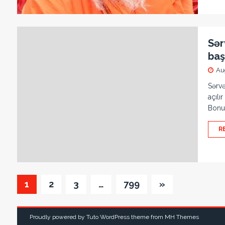
Sər
başl
Au
Sərvə
açılı
Bonus
R
1
2
3
…
799
»
Proudly powered by Tuto WordPress theme from
MH Themes