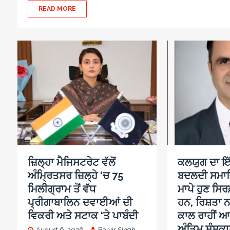
READ MORE
ਜ਼ਿਲ੍ਹਾ ਮੈਜਿਸਟਰੇਟ ਵੱਲੋਂ
ਕਲਯੁਗ ਦਾ ਇੱ
ਅੰਮ੍ਰਿਤਸਰ ਜ਼ਿਲ੍ਹੇ ‘ਚ 75
ਬਦਲਦੀ ਸਮਾ
ਮਿਲੀਗ੍ਰਾਮ ਤੋਂ ਵੱਧ
ਮਾਪੇ ਹੁਣ ਸਿਰਫ
ਪ੍ਰੀਗਾਬਾਲਿਨ ਦਵਾਈਆਂ ਦੀ
ਹਨ, ਰਿਸ਼ਤਾ ਨ
ਵਿਕਰੀ ਅਤੇ ਸਟਾਕ ‘ਤੇ ਪਾਬੰਦੀ
ਕਾਲ ਰਾਹੀਂ ਆ
ਅੰਤਿਮ ਸੰਸਕਾਰ
August 6, 2026
Balvir Singh