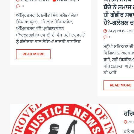
0
ਬੱਚੇ ਨੇ ਸਮਾ
ਹੀ ਗੰਭੀਰ ਸਵ
ਅੰਮ੍ਰਿਤਸਰ, (ਰਣਜੀਤ ਸਿੰਘ ਮਸੌਣ/ ਜੋਗਾ
ਹੈ?-ਗਲੋਬਲ 
ਸਿੰਘ ਰਾਜਪੂਤ) – ਜ਼ਿਲ੍ਹਾ ਮੈਜਿਸਟਰੇਟ,
ਅੰਮ੍ਰਿਤਸਰ ਵੱਲੋਂ ਪ੍ਰੀਗਾਬਾਲਿਨ
August 6, 20
(Pregabalin) ਦਵਾਈ ਦੀ ਵੱਧ ਰਹੀ ਦੁਰਵਰਤੋਂ
0
ਨੂੰ ਗੰਭੀਰਤਾ ਨਾਲ ਲੈਂਦਿਆਂ ਭਾਰਤੀ ਨਾਗਰਿਕ
ਮਨੁੱਖੀ ਸਭਿਅਤਾ ਦੀ 
ਵਿਗਿਆਨ, ਅਰਥਸ਼ਾਸ
READ MORE
ਰਹੀ, ਸਗੋਂ ਰਿਸ਼ਤਿਆ
ਸਹਿਣਸ਼ੀਲਤਾ ਅਤੇ 
ਕੀ ਅਸੀਂ
READ MORE
ਹਰਿ
Au
ਹਰਿਆਣ