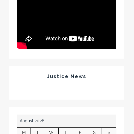
Justice News
August 2026
M
T
W
T
F
S
S