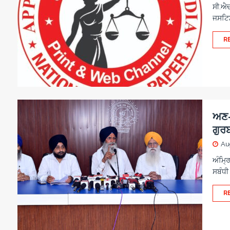
ਸੀ.ਐਚ.
ਜਸਟਿਸ
R
ਅਣ-ਅ
ਗੁਰ
Au
ਅੰਮ੍ਰ
ਸਬੰਧੀ
R