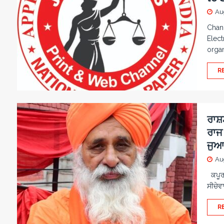
Au
Chand
Elect
orga
R
ਰਾਸ਼ਟ
ਰਾਜ 
ਜੁਆਬ
Au
ਕਪੂਰਥ
ਸੀਚੇਵਾ
R