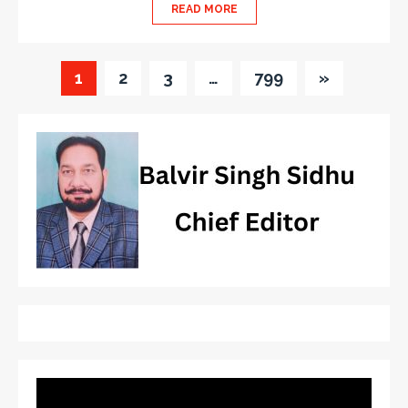
READ MORE
1
2
3
…
799
»