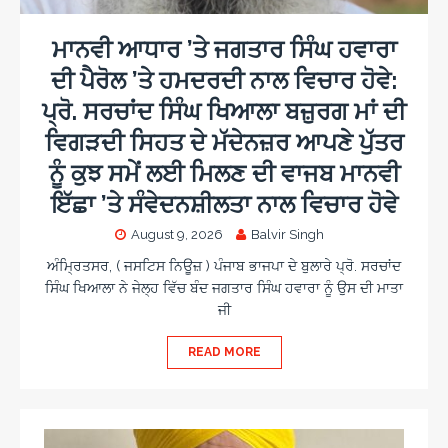
c
s
o
n
c
a
a
i
o
r
m
ਮਾਨਵੀ ਆਧਾਰ ’ਤੇ ਜਗਤਾਰ ਸਿੰਘ ਹਵਾਰਾ
s
n
e
e
ਦੀ ਪੈਰੋਲ ’ਤੇ ਹਮਦਰਦੀ ਨਾਲ ਵਿਚਾਰ ਹੋਵੇ:
i
o
w
n
ਪ੍ਰੋ. ਸਰਚਾਂਦ ਸਿੰਘ ਖਿਆਲਾ ਬਜ਼ੁਰਗ ਮਾਂ ਦੀ
a
o
r
ਵਿਗੜਦੀ ਸਿਹਤ ਦੇ ਮੱਦੇਨਜ਼ਰ ਆਪਣੇ ਪੁੱਤਰ
d
ਨੂੰ ਕੁਝ ਸਮੇਂ ਲਈ ਮਿਲਣ ਦੀ ਵਾਜਬ ਮਾਨਵੀ
s
ਇੱਛਾ ’ਤੇ ਸੰਵੇਦਨਸ਼ੀਲਤਾ ਨਾਲ ਵਿਚਾਰ ਹੋਵੇ
August 9, 2026
Balvir Singh
ਅੰਮ੍ਰਿਤਸਰ, ( ਜਸਟਿਸ ਨਿਊਜ਼ ) ਪੰਜਾਬ ਭਾਜਪਾ ਦੇ ਬੁਲਾਰੇ ਪ੍ਰੋ. ਸਰਚਾਂਦ
ਸਿੰਘ ਖਿਆਲਾ ਨੇ ਜੇਲ੍ਹ ਵਿੱਚ ਬੰਦ ਜਗਤਾਰ ਸਿੰਘ ਹਵਾਰਾ ਨੂੰ ਉਸ ਦੀ ਮਾਤਾ
ਜੀ
READ MORE