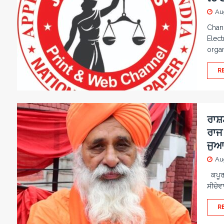
Au
Chand
Elect
orga
R
ਰਾਸ਼ਟ
ਰਾਜ 
ਜੁਆਬ
Au
ਕਪੂਰਥ
ਸੀਚੇਵਾ
R