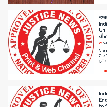
ਭਾਰ
Ind
Uni
ਕੀਤ
Au
Chand
(Meit
ਯੂਨੀਵ
R
Ind
Eng
to 