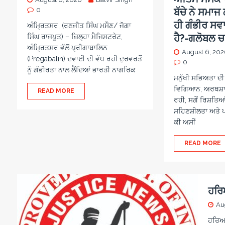
0
ਬੱਚੇ ਨੇ ਸਮਾ
ਹੀ ਗੰਭੀਰ ਸਵ
ਅੰਮ੍ਰਿਤਸਰ, (ਰਣਜੀਤ ਸਿੰਘ ਮਸੌਣ/ ਜੋਗਾ
ਹੈ?-ਗਲੋਬਲ 
ਸਿੰਘ ਰਾਜਪੂਤ) – ਜ਼ਿਲ੍ਹਾ ਮੈਜਿਸਟਰੇਟ,
ਅੰਮ੍ਰਿਤਸਰ ਵੱਲੋਂ ਪ੍ਰੀਗਾਬਾਲਿਨ
August 6, 20
(Pregabalin) ਦਵਾਈ ਦੀ ਵੱਧ ਰਹੀ ਦੁਰਵਰਤੋਂ
0
ਨੂੰ ਗੰਭੀਰਤਾ ਨਾਲ ਲੈਂਦਿਆਂ ਭਾਰਤੀ ਨਾਗਰਿਕ
ਮਨੁੱਖੀ ਸਭਿਅਤਾ ਦੀ 
ਵਿਗਿਆਨ, ਅਰਥਸ਼ਾਸ
READ MORE
ਰਹੀ, ਸਗੋਂ ਰਿਸ਼ਤਿਆ
ਸਹਿਣਸ਼ੀਲਤਾ ਅਤੇ 
ਕੀ ਅਸੀਂ
READ MORE
ਹਰਿ
Au
ਹਰਿਆਣ