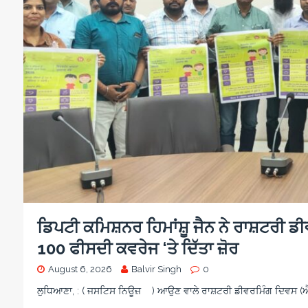
d
e
a
n
i
i
o
g
c
s
o
n
c
a
a
i
o
r
m
s
n
e
e
i
o
w
n
a
o
r
d
s
ਡਿਪਟੀ ਕਮਿਸ਼ਨਰ ਹਿਮਾਂਸ਼ੂ ਜੈਨ ਨੇ ਰਾਸ਼ਟਰੀ ਡ
100 ਫੀਸਦੀ ਕਵਰੇਜ ‘ਤੇ ਦਿੱਤਾ ਜ਼ੋਰ
August 6, 2026
Balvir Singh
0
ਲੁਧਿਆਣਾ, : ( ਜਸਟਿਸ ਨਿਊਜ਼ ) ਆਉਣ ਵਾਲੇ ਰਾਸ਼ਟਰੀ ਡੀਵਰਮਿੰਗ ਦਿਵਸ (ਐਨ.ਡ