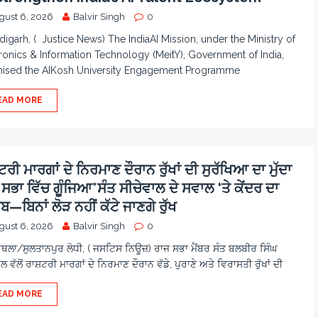
gust 6, 2026
Balvir Singh
0
igarh, ( Justice News) The IndiaAI Mission, under the Ministry of
ronics & Information Technology (MeitY), Government of India,
nised the AIKosh University Engagement Programme
EAD MORE
ਰੀ ਮਾਰਗਾਂ ਦੇ ਨਿਰਮਾਣ ਦੌਰਾਨ ਰੁੱਖਾਂ ਦੀ ਸੁਰੱਖਿਆ ਦਾ ਮੁੱਦਾ
ਸਭਾ ਵਿੱਚ ਗੂੰਜਿਆ*ਸੰਤ ਸੀਚੇਵਾਲ ਦੇ ਸਵਾਲ ‘ਤੇ ਕੇਂਦਰ ਦਾ
—ਬਿਨਾਂ ਲੋੜ ਨਹੀਂ ਕੱਟੇ ਜਾਣਗੇ ਰੁੱਖ
gust 6, 2026
Balvir Singh
0
ਲਾ/ਸੁਲਤਾਨਪੁਰ ਲੋਧੀ, ( ਜਸਟਿਸ ਨਿਊਜ਼) ਰਾਜ ਸਭਾ ਮੈਂਬਰ ਸੰਤ ਬਲਬੀਰ ਸਿੰਘ
ਲ ਵੱਲੋਂ ਰਾਸ਼ਟਰੀ ਮਾਰਗਾਂ ਦੇ ਨਿਰਮਾਣ ਦੌਰਾਨ ਵੱਡੇ, ਪੁਰਾਣੇ ਅਤੇ ਵਿਰਾਸਤੀ ਰੁੱਖਾਂ ਦੀ
EAD MORE