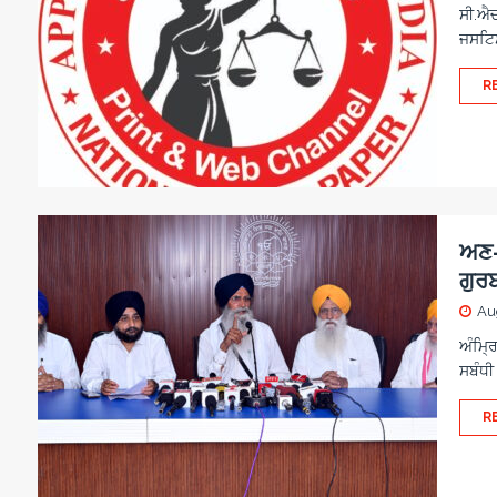
ਸੀ.ਐਚ.
ਜਸਟਿਸ
R
ਅਣ-ਅ
ਗੁਰ
Au
ਅੰਮ੍ਰ
ਸਬੰਧੀ
R