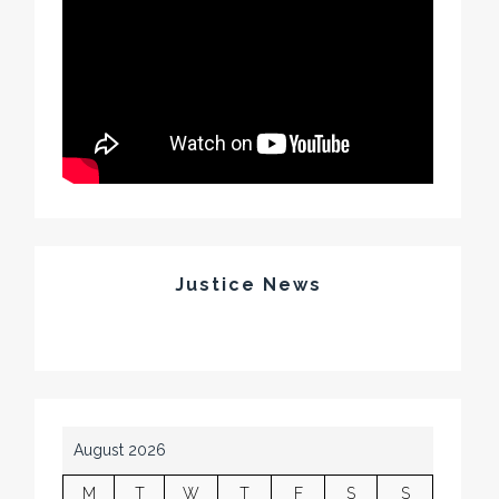
Justice News
August 2026
M
T
W
T
F
S
S