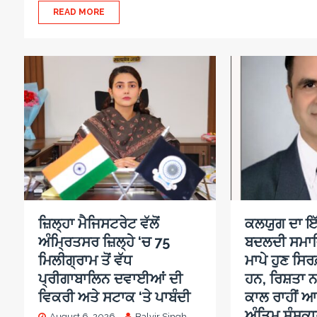
READ MORE
ਜ਼ਿਲ੍ਹਾ ਮੈਜਿਸਟਰੇਟ ਵੱਲੋਂ
ਕਲਯੁਗ ਦਾ ਇੱ
ਅੰਮ੍ਰਿਤਸਰ ਜ਼ਿਲ੍ਹੇ ‘ਚ 75
ਬਦਲਦੀ ਸਮਾ
ਮਿਲੀਗ੍ਰਾਮ ਤੋਂ ਵੱਧ
ਮਾਪੇ ਹੁਣ ਸਿਰਫ
ਪ੍ਰੀਗਾਬਾਲਿਨ ਦਵਾਈਆਂ ਦੀ
ਹਨ, ਰਿਸ਼ਤਾ ਨ
ਵਿਕਰੀ ਅਤੇ ਸਟਾਕ ‘ਤੇ ਪਾਬੰਦੀ
ਕਾਲ ਰਾਹੀਂ ਆ
ਅੰਤਿਮ ਸੰਸਕਾਰ
August 6, 2026
Balvir Singh