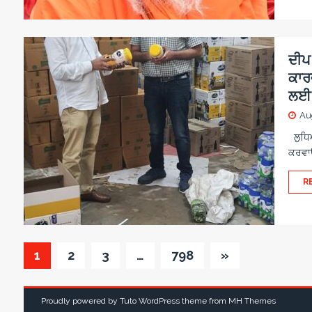
ਦੀਪ
ਕਾਰ
ਲਈ ਨ
Au
ਲੁਧਿਆਣ
ਕਰਵਾਉ
R
1
2
3
…
798
»
Proudly powered by Tuto WordPress theme from
MH Themes