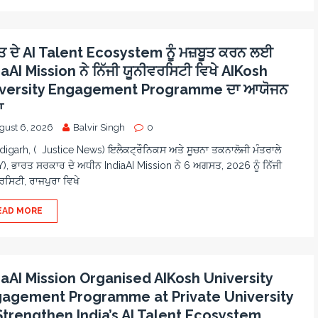
ਤ ਦੇ AI Talent Ecosystem ਨੂੰ ਮਜ਼ਬੂਤ ਕਰਨ ਲਈ
iaAI Mission ਨੇ ਨਿੱਜੀ ਯੂਨੀਵਰਸਿਟੀ ਵਿਖੇ AIKosh
versity Engagement Programme ਦਾ ਆਯੋਜਨ
ਾ
gust 6, 2026
Balvir Singh
0
igarh, ( Justice News) ਇਲੈਕਟ੍ਰੌਨਿਕਸ ਅਤੇ ਸੂਚਨਾ ਤਕਨਾਲੋਜੀ ਮੰਤਰਾਲੇ
Y), ਭਾਰਤ ਸਰਕਾਰ ਦੇ ਅਧੀਨ IndiaAI Mission ਨੇ 6 ਅਗਸਤ, 2026 ਨੂੰ ਨਿੱਜੀ
ਰਸਿਟੀ, ਰਾਜਪੁਰਾ ਵਿਖੇ
EAD MORE
iaAI Mission Organised AIKosh University
agement Programme at Private University
Strengthen India’s AI Talent Ecosystem